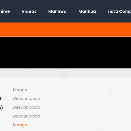
Anime
Videos
Manhwa
Manhua
Lista Com
Manga
Desconocido
t
Desconocido
s)
Desconocido
)
Manga
s