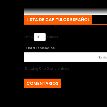
LISTA DE CAPITULOS ESPAÑOL
Show
entries
LIsta Espisodios
No da
Showing 0 to 0 of 0 entries
COMENTARIOS