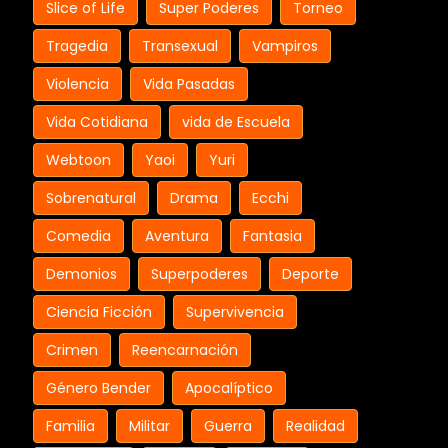
Slice of Life
Super Poderes
Torneo
Tragedia
Transexual
Vampiros
Violencia
Vida Pasadas
Vida Cotidiana
vida de Escuela
Webtoon
Yaoi
Yuri
Sobrenatural
Drama
Ecchi
Comedia
Aventura
Fantasia
Demonios
Superpoderes
Deporte
Ciencia Ficción
Supervivencia
Crimen
Reencarnación
Género Bender
Apocalíptico
Familia
Militar
Guerra
Realidad