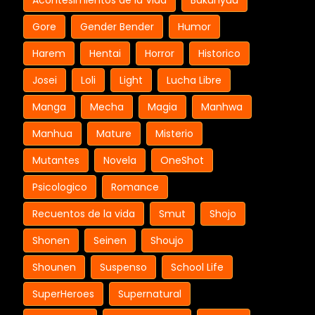
Acontesimientos de la Vida
Bakunyuu
Gore
Gender Bender
Humor
Harem
Hentai
Horror
Historico
Josei
Loli
Light
Lucha Libre
Manga
Mecha
Magia
Manhwa
Manhua
Mature
Misterio
Mutantes
Novela
OneShot
Psicologico
Romance
Recuentos de la vida
Smut
Shojo
Shonen
Seinen
Shoujo
Shounen
Suspenso
School Life
SuperHeroes
Supernatural