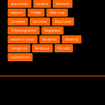
Animación
Musica
Samurái
Historia
Thriller
Girls Love
Zombies
Netorare
Boys Love
Transmigración
Regresion
Harem Inverso
Moderno
Sistema
Venganza
Amateur
Parodia
Matrimonio