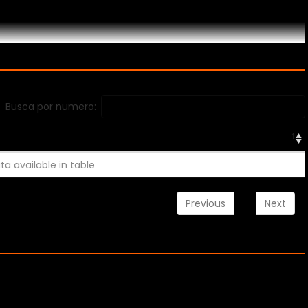
Busca por numero:
ta available in table
Previous
Next