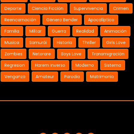
Deporte
Ciencia Ficción
Supervivencia
Crimen
Reencarnación
Género Bender
Apocalíptico
Familia
Militar
Guerra
Realidad
Animación
Musica
Samurái
Historia
Thriller
Girls Love
Zombies
Netorare
Boys Love
Transmigración
Regresion
Harem Inverso
Moderno
Sistema
Venganza
Amateur
Parodia
Matrimonio