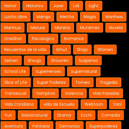
Horror
Historico
Josei
Loli
Light
Lucha Libre
Manga
Mecha
Magia
Manhwa
Manhua
Mature
Misterio
Mutantes
Novela
OneShot
Psicologico
Romance
Recuentos de la vida
Smut
Shojo
Shonen
Seinen
Shoujo
Shounen
Suspenso
School Life
SuperHeroes
Supernatural
Slice of Life
Super Poderes
Torneo
Tragedia
Transexual
Vampiros
Violencia
Vida Pasadas
Vida Cotidiana
vida de Escuela
Webtoon
Yaoi
Yuri
Sobrenatural
Drama
Ecchi
Comedia
Aventura
Fantasia
Demonios
Superpoderes