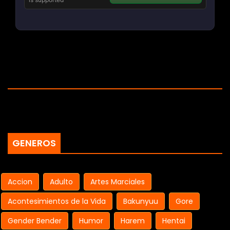
GENEROS
Accion
Adulto
Artes Marciales
Acontesimientos de la Vida
Bakunyuu
Gore
Gender Bender
Humor
Harem
Hentai