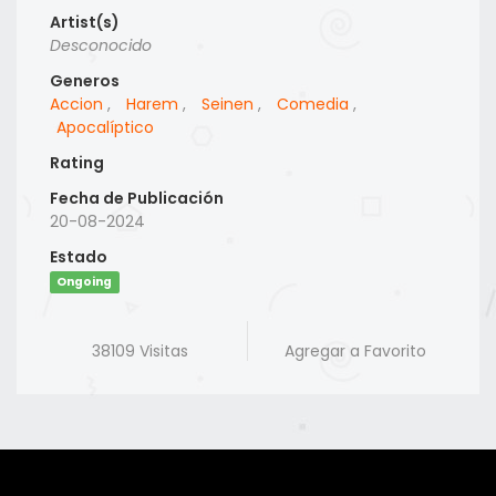
Artist(s)
Desconocido
Generos
Accion
,
Harem
,
Seinen
,
Comedia
,
Apocalíptico
Rating
Fecha de Publicación
20-08-2024
Estado
Ongoing
38109 Visitas
Agregar a Favorito