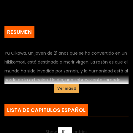
RESUMEN
Yū Oikawa, un joven de 21 años que se ha convertido en un
hikikomori, está destinado a morir virgen. La razón es que el
mundo ha sido invadido por zombis, y la humanidad está al
borde de la extinción. Un día, una sobreviviente llamada
Sanī llega a su casa. Esta mujer, que se hace llamar Sanī, le
Ver más
inyecta a Yū una vacuna que podría ser la clave para
salvar al mundo del apocalipsis zombi. Sin embargo, como
LISTA DE CAPITULOS ESPAÑOL
resultado, Yū adquiere una habilidad inesperada: al tener
relaciones sexuales, puede devolver a los zombis a su
Show
entries