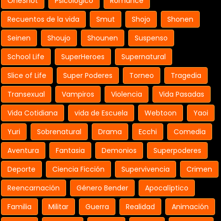
OneShot
Psicologico
Romance
Recuentos de la vida
Smut
Shojo
Shonen
Seinen
Shoujo
Shounen
Suspenso
School Life
SuperHeroes
Supernatural
Slice of Life
Super Poderes
Torneo
Tragedia
Transexual
Vampiros
Violencia
Vida Pasadas
Vida Cotidiana
vida de Escuela
Webtoon
Yaoi
Yuri
Sobrenatural
Drama
Ecchi
Comedia
Aventura
Fantasia
Demonios
Superpoderes
Deporte
Ciencia Ficción
Supervivencia
Crimen
Reencarnación
Género Bender
Apocalíptico
Familia
Militar
Guerra
Realidad
Animación