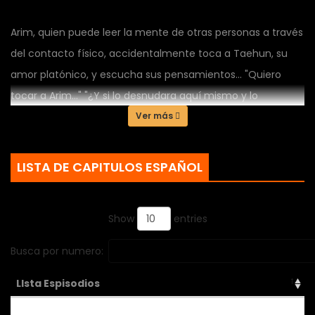
Arim, quien puede leer la mente de otras personas a través
del contacto físico, accidentalmente toca a Taehun, su
amor platónico, y escucha sus pensamientos... "Quiero
tocar a Arim..." "¿Y si lo desnudara aquí mismo y lo
abrazara?" Arim, al descubrir que el aparentemente
Ver más
amable Taehun tiene pensamientos tan atrevidos sobre él,
se queda en shock. "¿Cómo puede alguien tan cálido
LISTA DE CAPITULOS ESPAÑOL
como un 'sunbae' tener imaginaciones tan sucias...?"
"Pero... ¿por qué?, aunque sé que está mal, no puedo evitar
Show
entries
sentir algo."
Busca por numero:
LIsta Espisodios