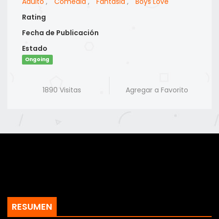
Adulto
,
Comedia
,
Fantasia
,
Boys Love
Rating
Fecha de Publicación
Estado
Ongoing
1890 Visitas
Agregar a Favorito
RESUMEN