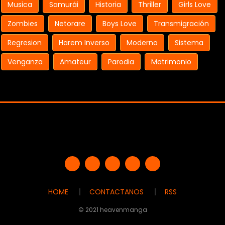
Musica
Samurái
Historia
Thriller
Girls Love
Zombies
Netorare
Boys Love
Transmigración
Regresion
Harem Inverso
Moderno
Sistema
Venganza
Amateur
Parodia
Matrimonio
HOME
CONTACTANOS
RSS
© 2021 heavenmanga