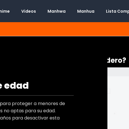
Anime
Videos
Manhwa
Manhua
Lista Com
n experimentar el amor verdadero?
e edad
Manhwa
Desconocido
t
o para proteger a menores de
Desconocido
s)
 no aptas para su edad.
Desconocido
)
 años para desactivar esta
Adulto
,
Boys Love
s