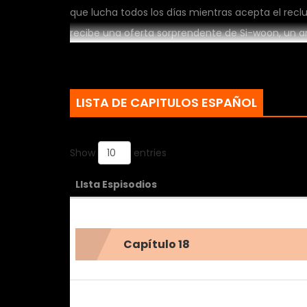
que lucha todos los días mientras acepta el recl
recibe una oferta sorprendente de Si-woon, un 
¿Tanto quieres aprobar el examen de íncubo? E
prepararse para el examen de íncubo... Se siente b
LISTA DE CAPITULOS ESPAÑOL
Show
entries
LIsta Espisodios
Capítulo 18