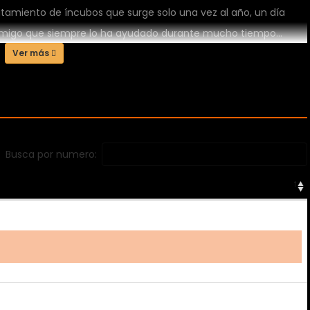
utamiento de íncubos que surge solo una vez al año, un día
amigo que siempre lo ha ayudado durante mucho tiempo...
ntonces practica conmigo. Una clase de sexo comenzó a
Ver más
ien, pero entre amigos...¿está bien esto...?
Busca por numero: