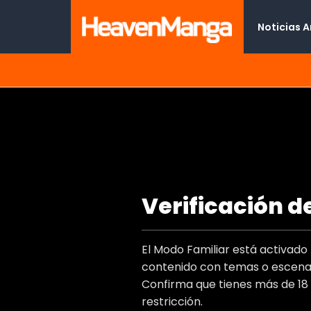
Noticias 
¿Incluso los demonios puede
Verificación d
Type
Titulo Al
El Modo Familiar está activad
Autor(e
contenido con temas o escenas
Artist(s
Confirma que tienes más de 18
Genero
restricción.