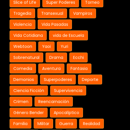
Slice of Life
Super Poderes
Torneo
Tragedia
Transexual
Vampiros
Violencia
Vida Pasadas
Vida Cotidiana
vida de Escuela
Webtoon
Yaoi
Yuri
Sobrenatural
Drama
Ecchi
Comedia
Aventura
Fantasia
Demonios
Superpoderes
Deporte
Ciencia Ficción
Supervivencia
Crimen
Reencarnación
Género Bender
Apocalíptico
Familia
Militar
Guerra
Realidad