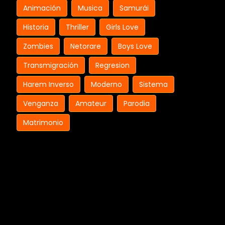
Animación
Musica
Samurái
Historia
Thriller
Girls Love
Zombies
Netorare
Boys Love
Transmigración
Regresion
Harem Inverso
Moderno
Sistema
Venganza
Amateur
Parodia
Matrimonio