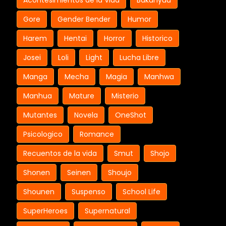
Acontesimientos de la Vida
Bakunyuu
Gore
Gender Bender
Humor
Harem
Hentai
Horror
Historico
Josei
Loli
Light
Lucha Libre
Manga
Mecha
Magia
Manhwa
Manhua
Mature
Misterio
Mutantes
Novela
OneShot
Psicologico
Romance
Recuentos de la vida
Smut
Shojo
Shonen
Seinen
Shoujo
Shounen
Suspenso
School Life
SuperHeroes
Supernatural