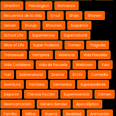
OneShot
Psicologico
Romance
Recuentos de la vida
Smut
Shojo
Shonen
Seinen
Shoujo
Shounen
Suspenso
School Life
SuperHeroes
Supernatural
Slice of Life
Super Poderes
Torneo
Tragedia
Transexual
Vampiros
Violencia
Vida Pasadas
Vida Cotidiana
vida de Escuela
Webtoon
Yaoi
Yuri
Sobrenatural
Drama
Ecchi
Comedia
Aventura
Fantasia
Demonios
Superpoderes
Deporte
Ciencia Ficción
Supervivencia
Crimen
Reencarnación
Género Bender
Apocalíptico
Familia
Militar
Guerra
Realidad
Animación