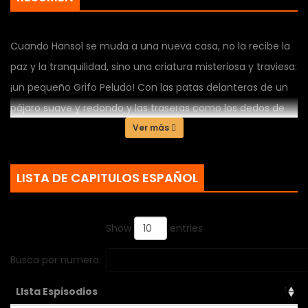
Cuando Hansol se muda a una nueva casa, no la recibe la
paz y la tranquilidad, sino una criatura misteriosa y traviesa:
¡un pequeño Grifo Peludo! Con las patas delanteras de un
pájaro suave y redondo y las traseras como los dedos de
goma de un gato, este pequeño ser impredecible es un
Ver más
manojo de caos andante. Ya sea tirando cosas al suelo,
acaparando objetos brillantes o chirriando al televisor, nada
LISTA DE CAPITULOS ESPAÑOL
es normal con esta bola de pelusa híbrida cerca. Hansol es
un novato en el mundo de las mascotas y debe
Show
entries
enfrentarse al impredecible mundo de la crianza de los
grifos. ¿Su extraña convivencia traerá el desastre... o una
Busca por numero:
amistad inesperada?
LIsta Espisodios