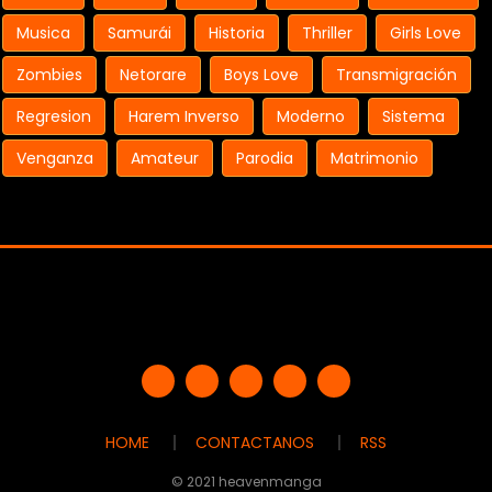
Musica
Samurái
Historia
Thriller
Girls Love
Zombies
Netorare
Boys Love
Transmigración
Regresion
Harem Inverso
Moderno
Sistema
Venganza
Amateur
Parodia
Matrimonio
HOME
CONTACTANOS
RSS
© 2021 heavenmanga