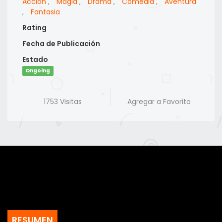
Accion
,
Magia
,
Drama
,
Comedia
,
Aventura
,
Fantasia
Rating
Fecha de Publicación
Estado
Ongoing
1753 Visitas
Agregar a Favorito
RESUMEN