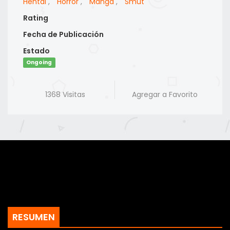
Hentai
,
Horror
,
Manga
,
Smut
Rating
Fecha de Publicación
Estado
Ongoing
1368 Visitas
Agregar a Favorito
RESUMEN