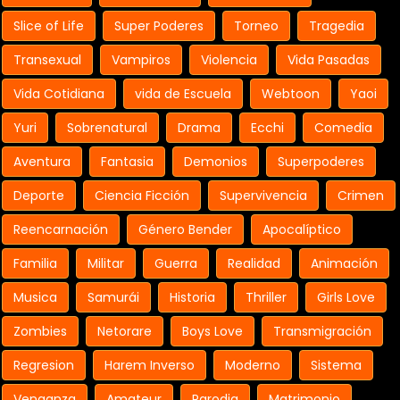
Slice of Life
Super Poderes
Torneo
Tragedia
Transexual
Vampiros
Violencia
Vida Pasadas
Vida Cotidiana
vida de Escuela
Webtoon
Yaoi
Yuri
Sobrenatural
Drama
Ecchi
Comedia
Aventura
Fantasia
Demonios
Superpoderes
Deporte
Ciencia Ficción
Supervivencia
Crimen
Reencarnación
Género Bender
Apocalíptico
Familia
Militar
Guerra
Realidad
Animación
Musica
Samurái
Historia
Thriller
Girls Love
Zombies
Netorare
Boys Love
Transmigración
Regresion
Harem Inverso
Moderno
Sistema
Venganza
Amateur
Parodia
Matrimonio