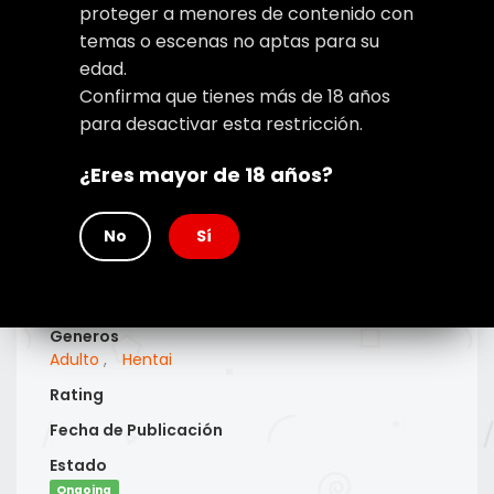
proteger a menores de contenido con
temas o escenas no aptas para su
edad.
Confirma que tienes más de 18 años
Type
para desactivar esta restricción.
Manga
Titulo Alt
¿Eres mayor de 18 años?
Desconocido
Autor(es)
No
Sí
Desconocido
Artist(s)
Desconocido
Generos
Adulto
,
Hentai
Rating
Fecha de Publicación
Estado
Ongoing