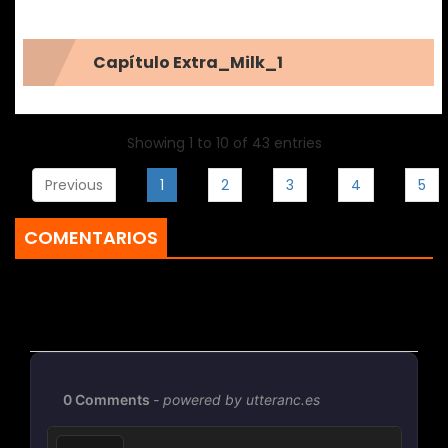
Capítulo Extra_Milk_1
Showing 1 to 10 of 43 entries
Previous
1
2
3
4
5
COMENTARIOS