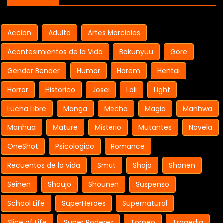
Accion
Adulto
Artes Marciales
Acontesimientos de la Vida
Bakunyuu
Gore
Gender Bender
Humor
Harem
Hentai
Horror
Historico
Josei
Loli
Light
Lucha Libre
Manga
Mecha
Magia
Manhwa
Manhua
Mature
Misterio
Mutantes
Novela
OneShot
Psicologico
Romance
Recuentos de la vida
Smut
Shojo
Shonen
Seinen
Shoujo
Shounen
Suspenso
School Life
SuperHeroes
Supernatural
Slice of Life
Super Poderes
Torneo
Tragedia