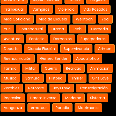
Transexual
Vampiros
Violencia
Vida Pasadas
Vida Cotidiana
vida de Escuela
Webtoon
Yaoi
Yuri
Sobrenatural
Drama
Ecchi
Comedia
Aventura
Fantasia
Demonios
Superpoderes
Deporte
Ciencia Ficción
Supervivencia
Crimen
Reencarnación
Género Bender
Apocalíptico
Familia
Militar
Guerra
Realidad
Animación
Musica
Samurái
Historia
Thriller
Girls Love
Zombies
Netorare
Boys Love
Transmigración
Regresion
Harem Inverso
Moderno
Sistema
Venganza
Amateur
Parodia
Matrimonio