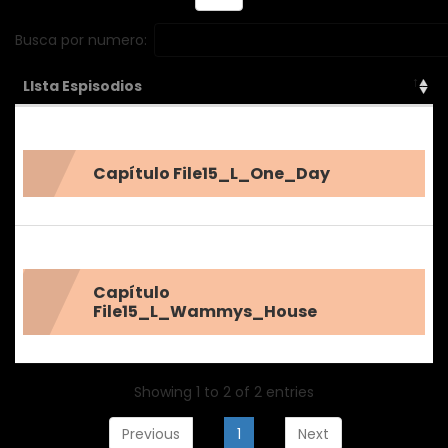
Busca por numero:
LIsta Espisodios
Capítulo File15_L_One_Day
Capítulo
File15_L_Wammys_House
Showing 1 to 2 of 2 entries
Previous
1
Next