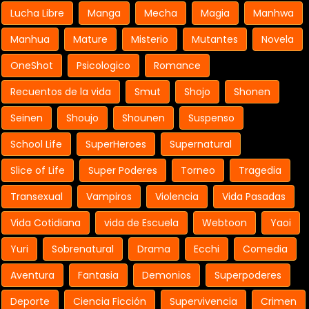
Lucha Libre
Manga
Mecha
Magia
Manhwa
Manhua
Mature
Misterio
Mutantes
Novela
OneShot
Psicologico
Romance
Recuentos de la vida
Smut
Shojo
Shonen
Seinen
Shoujo
Shounen
Suspenso
School Life
SuperHeroes
Supernatural
Slice of Life
Super Poderes
Torneo
Tragedia
Transexual
Vampiros
Violencia
Vida Pasadas
Vida Cotidiana
vida de Escuela
Webtoon
Yaoi
Yuri
Sobrenatural
Drama
Ecchi
Comedia
Aventura
Fantasia
Demonios
Superpoderes
Deporte
Ciencia Ficción
Supervivencia
Crimen