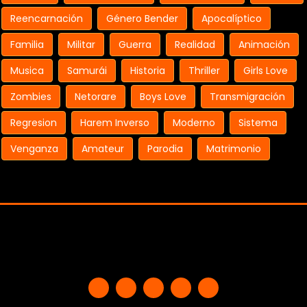
Reencarnación
Género Bender
Apocalíptico
Familia
Militar
Guerra
Realidad
Animación
Musica
Samurái
Historia
Thriller
Girls Love
Zombies
Netorare
Boys Love
Transmigración
Regresion
Harem Inverso
Moderno
Sistema
Venganza
Amateur
Parodia
Matrimonio