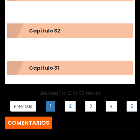
Capítulo 32
Capítulo 31
Showing 1 to 10 of 63 entries
Previous
1
2
3
4
5
COMENTARIOS