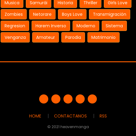
Musica
Samurái
Historia
Thriller
Girls Love
Zombies
Netorare
Boys Love
Transmigración
Regresion
Harem Inverso
Moderno
Sistema
Venganza
Amateur
Parodia
Matrimonio
HOME
CONTACTANOS
RSS
© 2021 heavenmanga