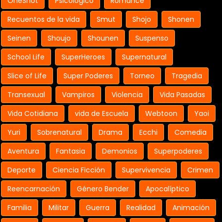
OneShot
Psicologico
Romance
Recuentos de la vida
Smut
Shojo
Shonen
Seinen
Shoujo
Shounen
Suspenso
School Life
SuperHeroes
Supernatural
Slice of Life
Super Poderes
Torneo
Tragedia
Transexual
Vampiros
Violencia
Vida Pasadas
Vida Cotidiana
vida de Escuela
Webtoon
Yaoi
Yuri
Sobrenatural
Drama
Ecchi
Comedia
Aventura
Fantasia
Demonios
Superpoderes
Deporte
Ciencia Ficción
Supervivencia
Crimen
Reencarnación
Género Bender
Apocalíptico
Familia
Militar
Guerra
Realidad
Animación