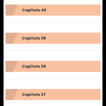
masoquista, pero que no lo era del todo. «¿Yo,
Capítulo 40
masoquista...?» &lt;¿Yo, masoquista?&gt;
Capítulo 38
Capítulo 39
Capítulo 37