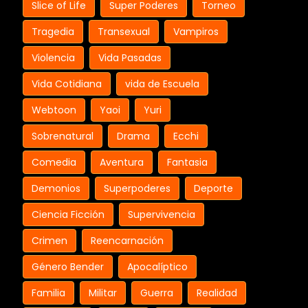
Slice of Life
Super Poderes
Torneo
Tragedia
Transexual
Vampiros
Violencia
Vida Pasadas
Vida Cotidiana
vida de Escuela
Webtoon
Yaoi
Yuri
Sobrenatural
Drama
Ecchi
Comedia
Aventura
Fantasia
Demonios
Superpoderes
Deporte
Ciencia Ficción
Supervivencia
Crimen
Reencarnación
Género Bender
Apocalíptico
Familia
Militar
Guerra
Realidad