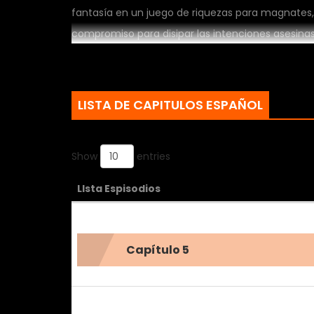
fantasía en un juego de riquezas para magnates,
compromiso para disipar las intenciones asesina
espirituales para adquirir recursos de primer ni
talentosas. ¿Falta de talento? ¡Ni hablar! Si su fu
¡arrasará con el mundo de fantasía con su diner
LISTA DE CAPITULOS ESPAÑOL
Show
entries
LIsta Espisodios
Capítulo 5