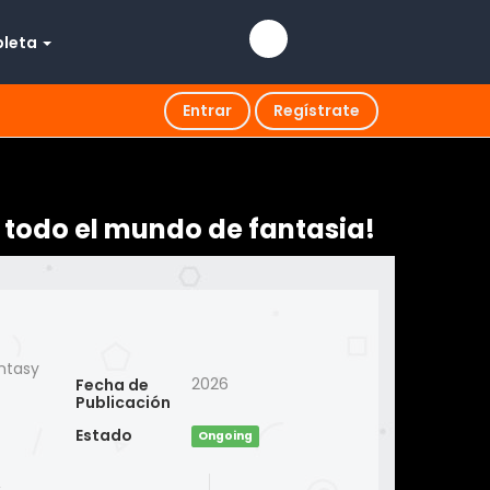
pleta
Entrar
Regístrate
 todo el mundo de fantasia!
antasy
2026
Fecha de
Publicación
Estado
Ongoing
,