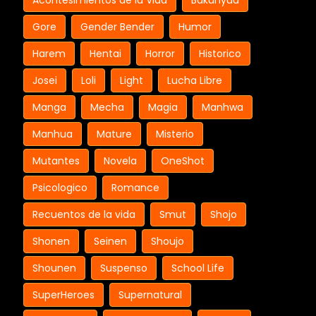
Acontesimientos de la Vida
Bakunyuu
Gore
Gender Bender
Humor
Harem
Hentai
Horror
Historico
Josei
Loli
Light
Lucha Libre
Manga
Mecha
Magia
Manhwa
Manhua
Mature
Misterio
Mutantes
Novela
OneShot
Psicologico
Romance
Recuentos de la vida
Smut
Shojo
Shonen
Seinen
Shoujo
Shounen
Suspenso
School Life
SuperHeroes
Supernatural