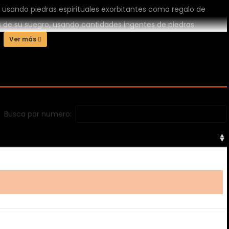
 usando piedras espirituales exorbitantes como regalo de
s de su suegro, usando cantidades ingentes de piedras
vel y entablando amistad con todo tipo de mujeres hermosas y
Ver más
erza no es suficiente, las piedras espirituales lo compensarán;
o, comprándolo todo a su paso!
Busca por numero: