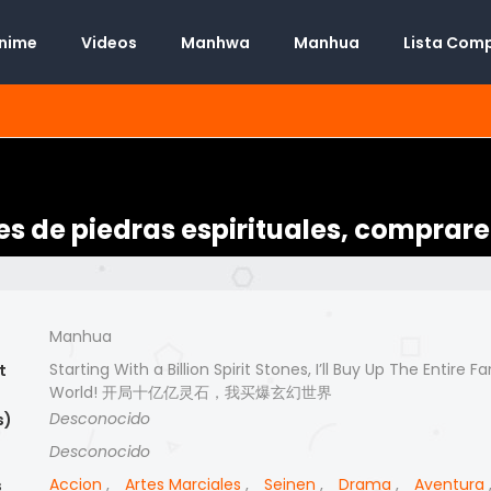
Anime
Videos
Manhwa
Manhua
Lista Com
s de piedras espirituales, comprare
Manhua
Starting With a Billion Spirit Stones, I’ll Buy Up The Entire F
t
World! 开局十亿亿灵石，我买爆玄幻世界
Desconocido
s)
Desconocido
)
Accion
,
Artes Marciales
,
Seinen
,
Drama
,
Aventura
s