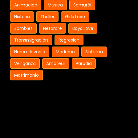
Animación
Musica
Samurái
Historia
Thriller
Girls Love
Zombies
Netorare
Boys Love
Transmigración
Regresion
Harem Inverso
Moderno
Sistema
Venganza
Amateur
Parodia
Matrimonio