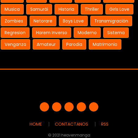
Musica
Samurái
Historia
Thriller
Girls Love
Zombies
Netorare
Boys Love
Transmigración
Regresion
Harem Inverso
Moderno
Sistema
Venganza
Amateur
Parodia
Matrimonio
HOME
CONTACTANOS
RSS
© 2021 heavenmanga