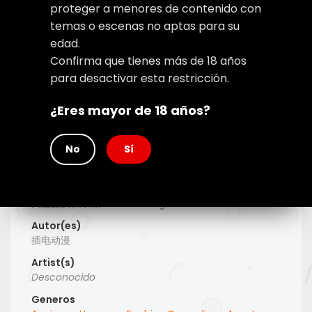
proteger a menores de contenido con
temas o escenas no aptas para su
edad.
Confirma que tienes más de 18 años
para desactivar esta restricción.
¿Eres mayor de 18 años?
No
Sí
Type
Manhua
Titulo Alt
人生交换俱乐部, Life Exchange Club
Autor(es)
插电动漫
Artist(s)
Desconocido
Generos