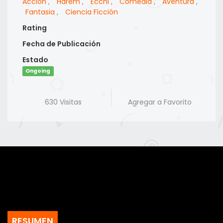
Accion
,
Harem
,
Ecchi
,
Comedia
,
Aventura
,
Fantasia
,
Ciencia Ficción
Rating
Fecha de Publicación
Estado
Ongoing
630 Visitas
Agregar a Favorito
RESUMEN