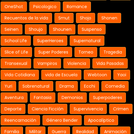
OneShot
Psicologico
Romance
Recuentos de la vida
Smut
Shojo
Shonen
Seinen
Shoujo
Shounen
Suspenso
School Life
SuperHeroes
Supernatural
Slice of Life
Super Poderes
Torneo
Tragedia
Transexual
Vampiros
Violencia
Vida Pasadas
Vida Cotidiana
vida de Escuela
Webtoon
Yaoi
Yuri
Sobrenatural
Drama
Ecchi
Comedia
Aventura
Fantasia
Demonios
Superpoderes
Deporte
Ciencia Ficción
Supervivencia
Crimen
Reencarnación
Género Bender
Apocalíptico
Familia
Militar
Guerra
Realidad
Animación