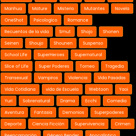
Manhua
Mature
Misterio
Mutantes
Novela
OneShot
Psicologico
Romance
Recuentos de la vida
Smut
Shojo
Shonen
Seinen
Shoujo
Shounen
Suspenso
School Life
SuperHeroes
Supernatural
Slice of Life
Super Poderes
Torneo
Tragedia
Transexual
Vampiros
Violencia
Vida Pasadas
Vida Cotidiana
vida de Escuela
Webtoon
Yaoi
Yuri
Sobrenatural
Drama
Ecchi
Comedia
Aventura
Fantasia
Demonios
Superpoderes
Deporte
Ciencia Ficción
Supervivencia
Crimen
Reencarnación
Género Bender
Apocalíptico