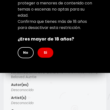
proteger a menores de contenido con
temas o escenas no aptas para su
edad.
Confirma que tienes más de 18 años
para desactivar esta restricción.
¿Eres mayor de 18 años?
No
Sí
Type
Manga
Titulo Alt
[板場広し] 僕の大好きなおばさん + イラストカード, My
Beloved Auntie
Autor(es)
Desconocido
Artist(s)
Desconocido