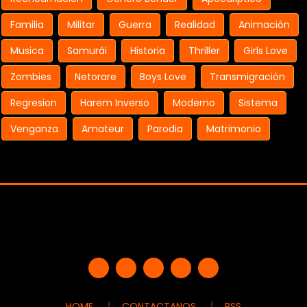
Familia
Militar
Guerra
Realidad
Animación
Musica
Samurái
Historia
Thriller
Girls Love
Zombies
Netorare
Boys Love
Transmigración
Regresion
Harem Inverso
Moderno
Sistema
Venganza
Amateur
Parodia
Matrimonio
HOME
CONTACTANOS
RSS