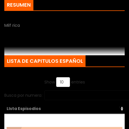
RESUMEN
Milf rica
LISTA DE CAPITULOS ESPAÑOL
Show
entries
Busca por numero:
LIsta Espisodios