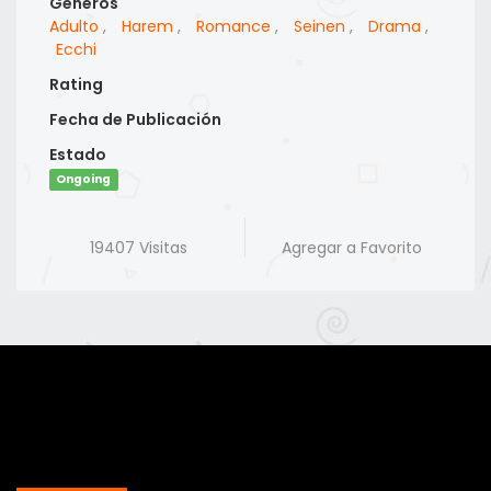
Generos
Adulto
,
Harem
,
Romance
,
Seinen
,
Drama
,
Ecchi
Rating
Fecha de Publicación
Estado
Ongoing
19407 Visitas
Agregar a Favorito