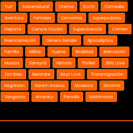
Yuri
Sobrenatural
Drama
Ecchi
Comedia
Aventura
Fantasia
Demonios
Superpoderes
Deporte
Ciencia Ficción
Supervivencia
Crimen
Reencarnación
Género Bender
Apocalíptico
Familia
Militar
Guerra
Realidad
Animación
Musica
Samurái
Historia
Thriller
Girls Love
Zombies
Netorare
Boys Love
Transmigración
Regresion
Harem Inverso
Moderno
Sistema
Venganza
Amateur
Parodia
Matrimonio