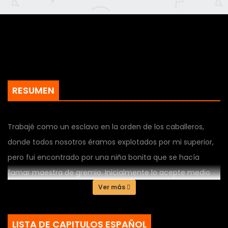
RESUMEN
Trabajé como un esclavo en la orden de los caballeros,
donde todos nosotros éramos explotados por mi superior,
pero fui encontrado por una niña bonita que se hacía
llamar maestra de gremio. Inicialmente lo acepte medio
en broma, pero después de que me mostraron una gran
Ver más
suma de anticipo, decido dejar la orden de caballería.
Cuando fui al gremio, incluso el título de Rango S estaba
LISTA DE CAPITULOS ESPAÑOL