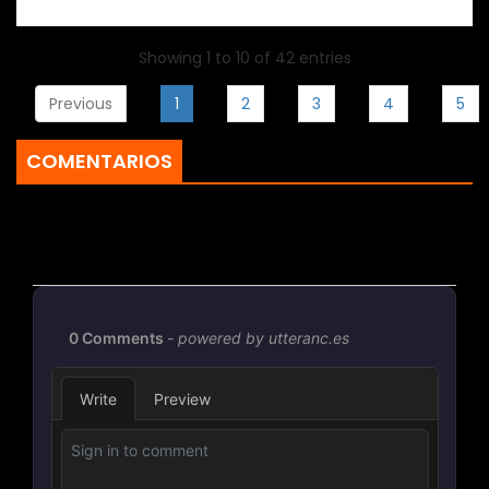
Showing 1 to 10 of 42 entries
Previous
1
2
3
4
5
COMENTARIOS