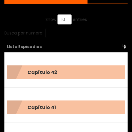
preparado. —Esta es la historia de éxito de un hombre que
nunca ha tenido nada bueno desde que nació.
Show
entries
Busca por numero:
LIsta Espisodios
Capítulo 42
Capítulo 41