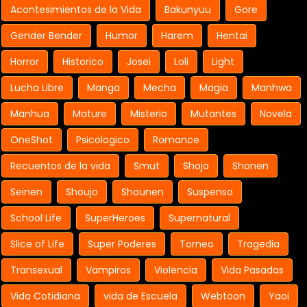
Acontesimientos de la Vida
Bakunyuu
Gore
Gender Bender
Humor
Harem
Hentai
Horror
Historico
Josei
Loli
Light
Lucha Libre
Manga
Mecha
Magia
Manhwa
Manhua
Mature
Misterio
Mutantes
Novela
OneShot
Psicologico
Romance
Recuentos de la vida
Smut
Shojo
Shonen
Seinen
Shoujo
Shounen
Suspenso
School Life
SuperHeroes
Supernatural
Slice of Life
Super Poderes
Torneo
Tragedia
Transexual
Vampiros
Violencia
Vida Pasadas
Vida Cotidiana
vida de Escuela
Webtoon
Yaoi