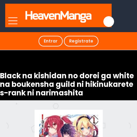
Entrar
Regístrate
Black na kishidan no dorei ga white
na boukensha guild ni hikinukarete
s-rank ni narimashita