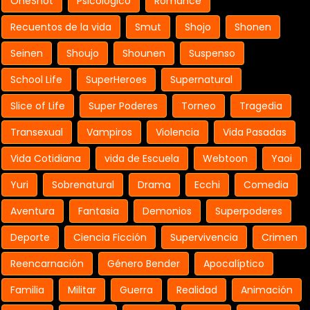
OneShot
Psicologico
Romance
Recuentos de la vida
Smut
Shojo
Shonen
Seinen
Shoujo
Shounen
Suspenso
School Life
SuperHeroes
Supernatural
Slice of Life
Super Poderes
Torneo
Tragedia
Transexual
Vampiros
Violencia
Vida Pasadas
Vida Cotidiana
vida de Escuela
Webtoon
Yaoi
Yuri
Sobrenatural
Drama
Ecchi
Comedia
Aventura
Fantasia
Demonios
Superpoderes
Deporte
Ciencia Ficción
Supervivencia
Crimen
Reencarnación
Género Bender
Apocalíptico
Familia
Militar
Guerra
Realidad
Animación