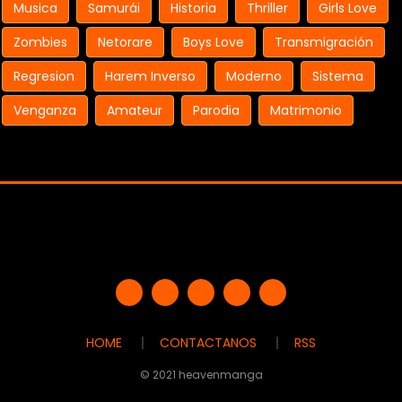
Musica
Samurái
Historia
Thriller
Girls Love
Zombies
Netorare
Boys Love
Transmigración
Regresion
Harem Inverso
Moderno
Sistema
Venganza
Amateur
Parodia
Matrimonio
HOME
CONTACTANOS
RSS
© 2021 heavenmanga