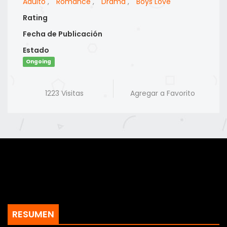
Adulto
,
Romance
,
Drama
,
Boys Love
Rating
Fecha de Publicación
Estado
Ongoing
1223 Visitas
Agregar a Favorito
RESUMEN