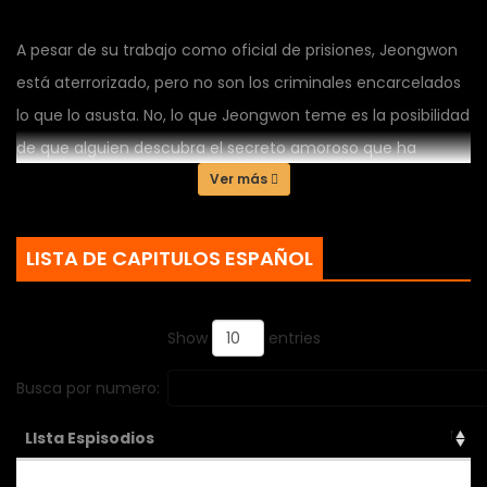
A pesar de su trabajo como oficial de prisiones, Jeongwon
está aterrorizado, pero no son los criminales encarcelados
lo que lo asusta. No, lo que Jeongwon teme es la posibilidad
de que alguien descubra el secreto amoroso que ha
estado guardando por su hermanastro, Yejun. Pero cuando
Ver más
los dos se enfrenten en el confinamiento de las celdas de
concreto, Jeongwon ya no podrá ocultarse más. Obligado
LISTA DE CAPITULOS ESPAÑOL
a enfrentar su pasado, ¿quedará Jeongwon eternamente
atado a su culpa? ¿O finalmente podrá liberarse de la
Show
entries
prisión que él mismo ha creado?
Busca por numero:
LIsta Espisodios