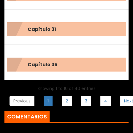
Capítulo 31
Capítulo 35
Showing 1 to 10 of 40 entries
Previous
1
2
3
4
Nex
COMENTARIOS