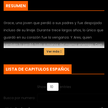
RESUMEN
Grace, una joven que perdió a sus padres y fue despojada
incluso de su linaje. Durante trece largos años, lo único que
guardó en su corazón fue la venganza. Y Ares, quien
también lo perdió todo a manos del mismo enemigo. Con
el fin de vengarse, Grace le propone a él una relación falsa,
Ver más
y ambos sellan un contrato frío y calculado. Sin embargo,
los sentimientos que brotan en medio de las llamas de la
LISTA DE CAPITULOS ESPAÑOL
venganza poco a poco se transforman en amor, y el temor
de que ese amor se convierta en un obstáculo para la
Show
entries
venganza comienza a crecer. Entre la venganza y el amor,
¿qué elección tomarán estos dos, que corren sin mirar
Busca por numero:
atrás hacia su destino final?