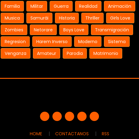
Familia
Militar
Guerra
Realidad
Animación
Musica
Samurái
Historia
Thriller
Girls Love
Zombies
Netorare
Boys Love
Transmigración
Regresion
Harem Inverso
Moderno
Sistema
Venganza
Amateur
Parodia
Matrimonio
HOME
CONTACTANOS
RSS