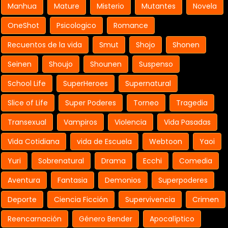
Manhua
Mature
Misterio
Mutantes
Novela
OneShot
Psicologico
Romance
Recuentos de la vida
Smut
Shojo
Shonen
Seinen
Shoujo
Shounen
Suspenso
School Life
SuperHeroes
Supernatural
Slice of Life
Super Poderes
Torneo
Tragedia
Transexual
Vampiros
Violencia
Vida Pasadas
Vida Cotidiana
vida de Escuela
Webtoon
Yaoi
Yuri
Sobrenatural
Drama
Ecchi
Comedia
Aventura
Fantasia
Demonios
Superpoderes
Deporte
Ciencia Ficción
Supervivencia
Crimen
Reencarnación
Género Bender
Apocalíptico