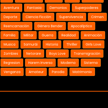
Aventura
Fantasia
Demonios
Superpoderes
Deporte
Ciencia Ficción
Supervivencia
Crimen
Reencarnación
Género Bender
Apocalíptico
Familia
Militar
Guerra
Realidad
Animación
Musica
Samurái
Historia
Thriller
Girls Love
Zombies
Netorare
Boys Love
Transmigración
Regresion
Harem Inverso
Moderno
Sistema
Venganza
Amateur
Parodia
Matrimonio