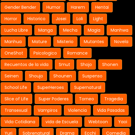
Gender Bender
Humor
Harem
Hentai
Horror
Historico
Josei
Loli
Light
Lucha Libre
Manga
Mecha
Magia
Manhwa
Manhua
Mature
Misterio
Mutantes
Novela
OneShot
Psicologico
Romance
Recuentos de la vida
Smut
Shojo
Shonen
Seinen
Shoujo
Shounen
Suspenso
School Life
SuperHeroes
Supernatural
Slice of Life
Super Poderes
Torneo
Tragedia
Transexual
Vampiros
Violencia
Vida Pasadas
Vida Cotidiana
vida de Escuela
Webtoon
Yaoi
Yuri
Sobrenatural
Drama
Ecchi
Comedia