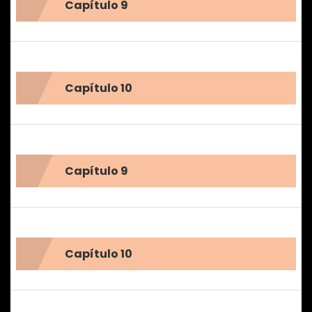
Capítulo 9
el pasado y abrirse de nuevo al mundo.
Capítulo 10
Capítulo 9
Capítulo 10