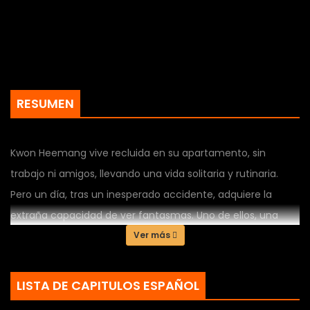
RESUMEN
Kwon Heemang vive recluida en su apartamento, sin
trabajo ni amigos, llevando una vida solitaria y rutinaria.
Pero un día, tras un inesperado accidente, adquiere la
extraña capacidad de ver fantasmas. Uno de ellos, una
joven llamada Kim Sarang, se le acerca en el hospital con
Ver más
una petición especial: necesita resolver el remordimiento
que la ata al mundo de los vivos. El pesar de Sarang es
LISTA DE CAPITULOS ESPAÑOL
haber fallecido solo un mes después de confesar su amor