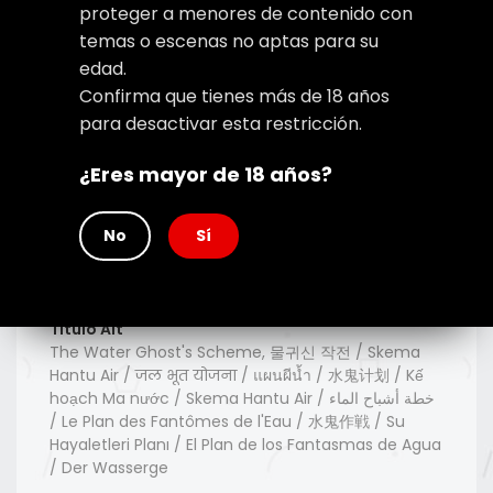
proteger a menores de contenido con
temas o escenas no aptas para su
edad.
Confirma que tienes más de 18 años
para desactivar esta restricción.
¿Eres mayor de 18 años?
No
Sí
Type
Manhwa
Titulo Alt
The Water Ghost's Scheme, 물귀신 작전 / Skema
Hantu Air / जल भूत योजना / แผนผีน้ำ / 水鬼计划 / Kế
hoạch Ma nước / Skema Hantu Air / خطة أشباح الماء
/ Le Plan des Fantômes de l'Eau / 水鬼作戦 / Su
Hayaletleri Planı / El Plan de los Fantasmas de Agua
/ Der Wasserge