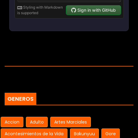
GENEROS
Accion
Adulto
Artes Marciales
Acontesimientos de la Vida
Bakunyuu
Gore