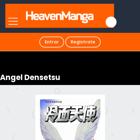
Entrar
Regístrate
Angel Densetsu