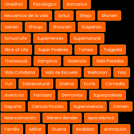
OneShot
Psicologico
Romance
Recuentos de la vida
Smut
Shojo
Shonen
Seinen
Shoujo
Shounen
Suspenso
School Life
SuperHeroes
Supernatural
Slice of Life
Super Poderes
Torneo
Tragedia
Transexual
Vampiros
Violencia
Vida Pasadas
Vida Cotidiana
vida de Escuela
Webtoon
Yaoi
Yuri
Sobrenatural
Drama
Ecchi
Comedia
Aventura
Fantasia
Demonios
Superpoderes
Deporte
Ciencia Ficción
Supervivencia
Crimen
Reencarnación
Género Bender
Apocalíptico
Familia
Militar
Guerra
Realidad
Animación