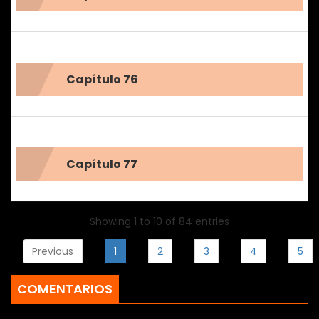
Capítulo 76
Capítulo 77
Showing 1 to 10 of 84 entries
Previous
1
2
3
4
5
COMENTARIOS