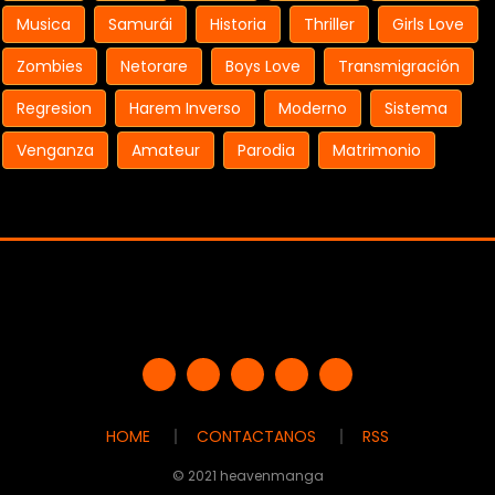
Musica
Samurái
Historia
Thriller
Girls Love
Zombies
Netorare
Boys Love
Transmigración
Regresion
Harem Inverso
Moderno
Sistema
Venganza
Amateur
Parodia
Matrimonio
HOME
CONTACTANOS
RSS
© 2021 heavenmanga