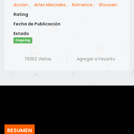
Accion
,
Artes Marciales
,
Romance
,
Shounen
Rating
Fecha de Publicación
Estado
Ongoing
79362 Visitas
Agregar a Favorito
RESUMEN