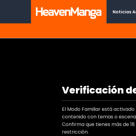
Noticias 
Amor peligroso entre herma
Verificación d
Type
Titulo Al
El Modo Familiar está activad
Autor(e
contenido con temas o escenas
Artist(s
Confirma que tienes más de 18
Genero
restricción.