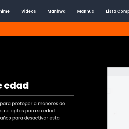
Anime
Videos
Manhwa
Manhua
Lista Com
nos
e edad
Manhwa
Desconocido
t
o para proteger a menores de
Desconocido
s)
 no aptas para su edad.
Desconocido
)
 años para desactivar esta
Adulto
,
Boys Love
s