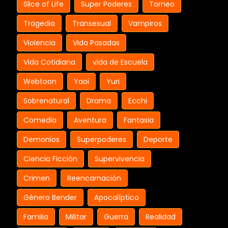
Slice of Life
Super Poderes
Torneo
Tragedia
Transexual
Vampiros
Violencia
Vida Pasadas
Vida Cotidiana
vida de Escuela
Webtoon
Yaoi
Yuri
Sobrenatural
Drama
Ecchi
Comedia
Aventura
Fantasia
Demonios
Superpoderes
Deporte
Ciencia Ficción
Supervivencia
Crimen
Reencarnación
Género Bender
Apocalíptico
Familia
Militar
Guerra
Realidad