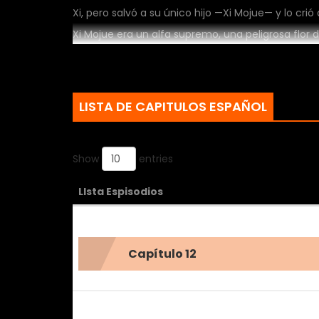
Xi, pero salvó a su único hijo —Xi Mojue— y lo c
Xi Mojue era un alfa supremo, una peligrosa flor
haciendo todo lo posible por convertirse en la p
matarlo con sus propias manos y vengar a su pad
luz, ¿qué decisión tomarán?
LISTA DE CAPITULOS ESPAÑOL
Show
entries
LIsta Espisodios
Capítulo 12