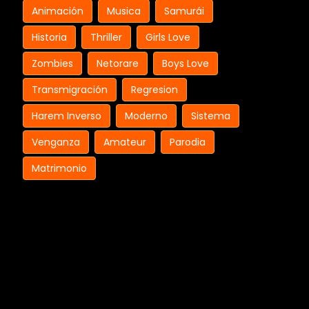
Animación
Musica
Samurái
Historia
Thriller
Girls Love
Zombies
Netorare
Boys Love
Transmigración
Regresion
Harem Inverso
Moderno
Sistema
Venganza
Amateur
Parodia
Matrimonio