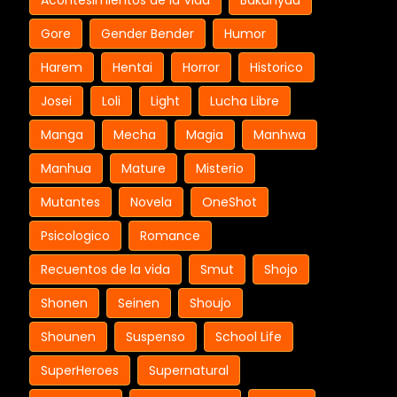
Acontesimientos de la Vida
Bakunyuu
Gore
Gender Bender
Humor
Harem
Hentai
Horror
Historico
Josei
Loli
Light
Lucha Libre
Manga
Mecha
Magia
Manhwa
Manhua
Mature
Misterio
Mutantes
Novela
OneShot
Psicologico
Romance
Recuentos de la vida
Smut
Shojo
Shonen
Seinen
Shoujo
Shounen
Suspenso
School Life
SuperHeroes
Supernatural