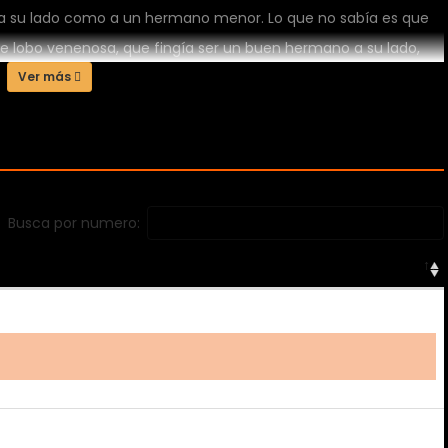
rió a su lado como a un hermano menor. Lo que no sabía es que
 de lobo venenosa, que fingía ser un buen hermano a su lado,
ersona más íntima y de confianza para él… solo para poder
Ver más
re. Un vengador y un asesino. Cuando los secretos salgan a la
Busca por numero: