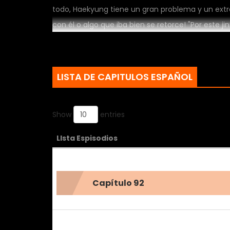
todo, Haekyung tiene un gran problema y un extr
con él o algo que iba bien se retorce! "Por este 
que me rodean son todos extraños"... ¿Será Haek
LISTA DE CAPITULOS ESPAÑOL
Show
entries
LIsta Espisodios
Capítulo 92