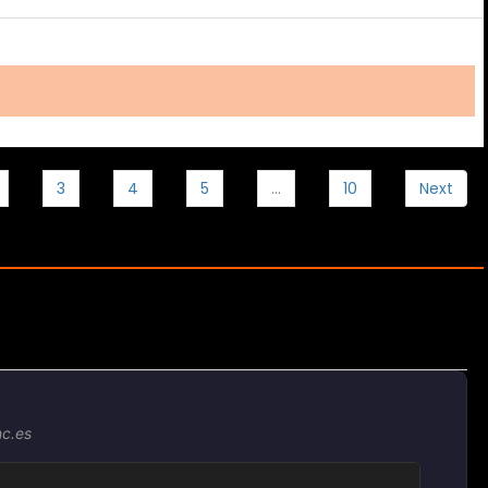
3
4
5
…
10
Next