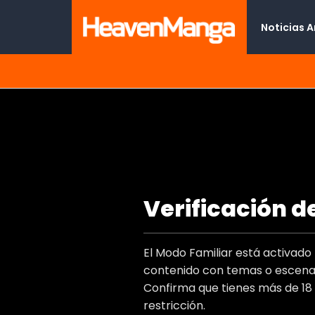
Noticias 
Amor Maldito
Verificación d
Type
Titulo Al
El Modo Familiar está activad
Autor(e
contenido con temas o escenas
Artist(s
Confirma que tienes más de 18
Genero
restricción.