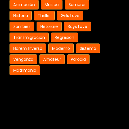
Animación
Musica
Samurái
Historia
Thriller
Girls Love
Zombies
Netorare
Boys Love
Transmigración
Regresion
Harem Inverso
Moderno
Sistema
Venganza
Amateur
Parodia
Matrimonio