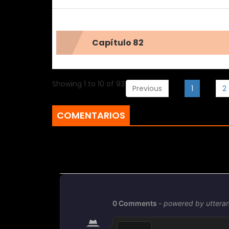
Capítulo 82
Showing 1 to 10 of 93 entries
Previous
1
2
COMENTARIOS