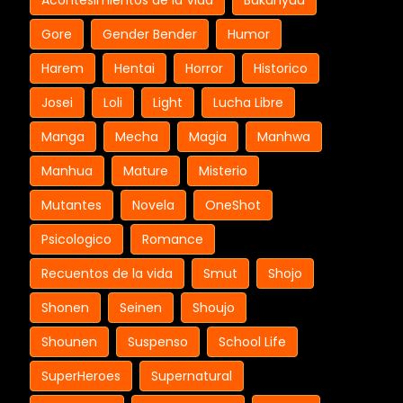
Acontesimientos de la Vida
Bakunyuu
Gore
Gender Bender
Humor
Harem
Hentai
Horror
Historico
Josei
Loli
Light
Lucha Libre
Manga
Mecha
Magia
Manhwa
Manhua
Mature
Misterio
Mutantes
Novela
OneShot
Psicologico
Romance
Recuentos de la vida
Smut
Shojo
Shonen
Seinen
Shoujo
Shounen
Suspenso
School Life
SuperHeroes
Supernatural