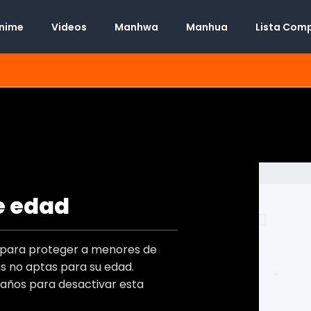
Anime
Videos
Manhwa
Manhua
Lista Com
e edad
Manhwa
Desconocido
t
o para proteger a menores de
Desconocido
s)
 no aptas para su edad.
Desconocido
)
 años para desactivar esta
Adulto
,
Josei
,
Romance
,
Boys Love
s