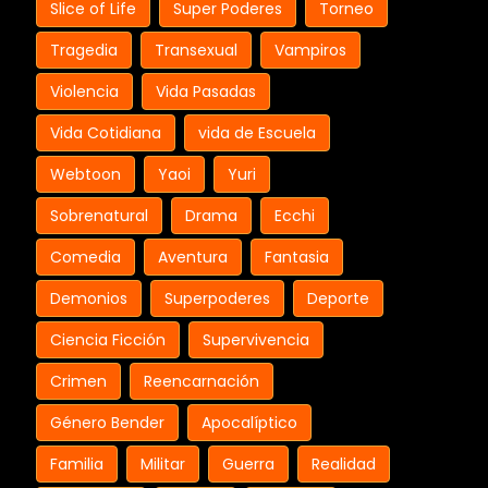
Slice of Life
Super Poderes
Torneo
Tragedia
Transexual
Vampiros
Violencia
Vida Pasadas
Vida Cotidiana
vida de Escuela
Webtoon
Yaoi
Yuri
Sobrenatural
Drama
Ecchi
Comedia
Aventura
Fantasia
Demonios
Superpoderes
Deporte
Ciencia Ficción
Supervivencia
Crimen
Reencarnación
Género Bender
Apocalíptico
Familia
Militar
Guerra
Realidad