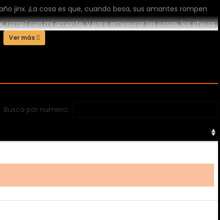
año jinx. ¡La cosa es que, cuando besa, sus amantes rompen
jinx, rompí con mi amante, y para empeorar las cosas, los chicos
yung capaz de superar el jinx y tener un amor adecuado?
Ver más
Busca por numero: