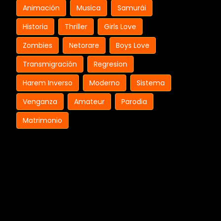
Animación
Musica
Samurái
Historia
Thriller
Girls Love
Zombies
Netorare
Boys Love
Transmigración
Regresion
Harem Inverso
Moderno
Sistema
Venganza
Amateur
Parodia
Matrimonio