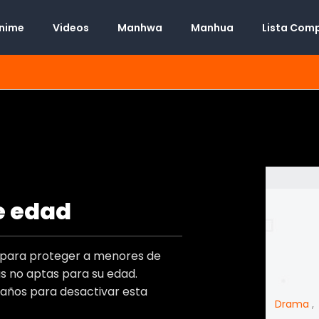
Anime
Videos
Manhwa
Manhua
Lista Com
e edad
Manhwa
Desconocido
t
o para proteger a menores de
Desconocido
s)
 no aptas para su edad.
Desconocido
)
 años para desactivar esta
Adulto
,
Josei
,
Mature
,
Romance
,
Smut
,
Drama
s