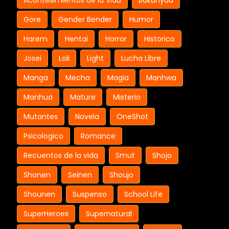
Acontesimientos de la Vida
Bakunyuu
Gore
Gender Bender
Humor
Harem
Hentai
Horror
Historico
Josei
Loli
Light
Lucha Libre
Manga
Mecha
Magia
Manhwa
Manhua
Mature
Misterio
Mutantes
Novela
OneShot
Psicologico
Romance
Recuentos de la vida
Smut
Shojo
Shonen
Seinen
Shoujo
Shounen
Suspenso
School Life
SuperHeroes
Supernatural