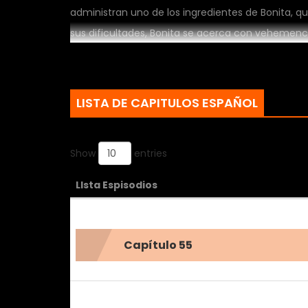
administran uno de los ingredientes de Bonita, que
sus dificultades, Bonita se acerca con vehemencia
llevan a encuentros sensuales. ¿Será una aventura
en algo más?
LISTA DE CAPITULOS ESPAÑOL
Show
entries
LIsta Espisodios
Capítulo 55