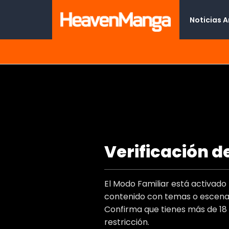
Noticias 
Amor aromático
Verificación d
Type
Titulo Al
El Modo Familiar está activad
Autor(e
contenido con temas o escenas
Artist(s
Confirma que tienes más de 18
Genero
restricción.