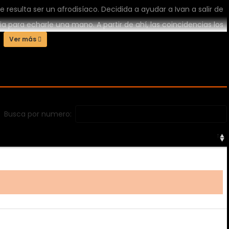
 resulta ser un afrodisíaco. Decidida a ayudar a Ivan a salir de
 para echarle una mano. A partir de ahí, las coincidencias los
 que solo durará hasta el final de su contrato, o se convertirá
Ver más
Busca por numero: