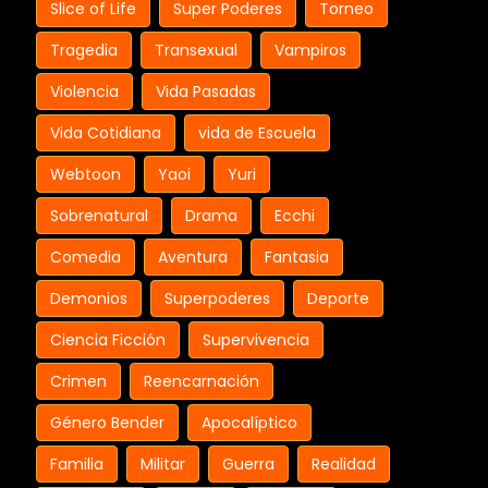
Slice of Life
Super Poderes
Torneo
Tragedia
Transexual
Vampiros
Violencia
Vida Pasadas
Vida Cotidiana
vida de Escuela
Webtoon
Yaoi
Yuri
Sobrenatural
Drama
Ecchi
Comedia
Aventura
Fantasia
Demonios
Superpoderes
Deporte
Ciencia Ficción
Supervivencia
Crimen
Reencarnación
Género Bender
Apocalíptico
Familia
Militar
Guerra
Realidad