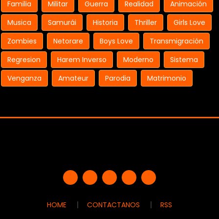
Familia
Militar
Guerra
Realidad
Animación
Musica
Samurái
Historia
Thriller
Girls Love
Zombies
Netorare
Boys Love
Transmigración
Regresion
Harem Inverso
Moderno
Sistema
Venganza
Amateur
Parodia
Matrimonio
HOME
CONTACTANOS
RSS