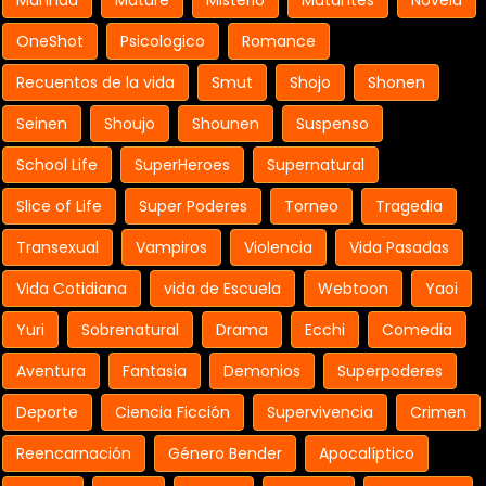
OneShot
Psicologico
Romance
Recuentos de la vida
Smut
Shojo
Shonen
Seinen
Shoujo
Shounen
Suspenso
School Life
SuperHeroes
Supernatural
Slice of Life
Super Poderes
Torneo
Tragedia
Transexual
Vampiros
Violencia
Vida Pasadas
Vida Cotidiana
vida de Escuela
Webtoon
Yaoi
Yuri
Sobrenatural
Drama
Ecchi
Comedia
Aventura
Fantasia
Demonios
Superpoderes
Deporte
Ciencia Ficción
Supervivencia
Crimen
Reencarnación
Género Bender
Apocalíptico