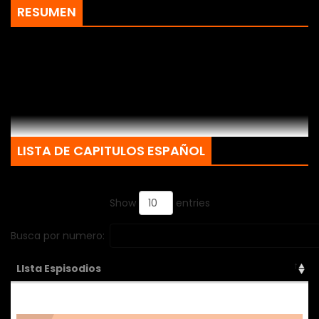
RESUMEN
LISTA DE CAPITULOS ESPAÑOL
Show
entries
Busca por numero:
LIsta Espisodios