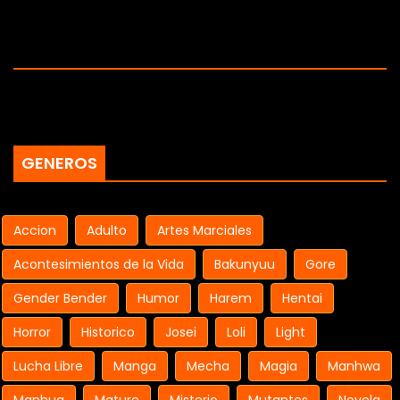
GENEROS
Accion
Adulto
Artes Marciales
Acontesimientos de la Vida
Bakunyuu
Gore
Gender Bender
Humor
Harem
Hentai
Horror
Historico
Josei
Loli
Light
Lucha Libre
Manga
Mecha
Magia
Manhwa
Manhua
Mature
Misterio
Mutantes
Novela