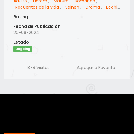
Adulto
,
Harem
,
Mature
,
Romance
,
Recuentos de la vida
,
Seinen
,
Drama
,
Ecchi
,
Comedia
Rating
Fecha de Publicación
20-06-2024
Estado
Ongoing
1378 Visitas
Agregar a Favorito