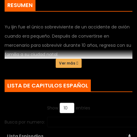
RESUMEN
Yu Ijin fue el único sobreviviente de un accidente de avión
cuando era pequeño. Después de convertirse en
mercenario para sobrevivir durante 10 años, regresa con su
familia a su ciudad natal.
Ver más
LISTA DE CAPITULOS ESPAÑOL
Show
entries
Busca por numero:
LIsta Espisodios