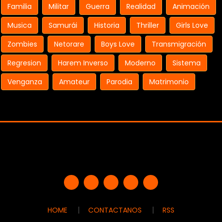
Familia
Militar
Guerra
Realidad
Animación
Musica
Samurái
Historia
Thriller
Girls Love
Zombies
Netorare
Boys Love
Transmigración
Regresion
Harem Inverso
Moderno
Sistema
Venganza
Amateur
Parodia
Matrimonio
HOME
CONTACTANOS
RSS