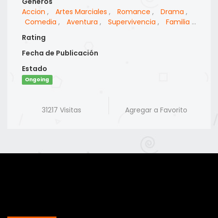
Generos
Accion
,
Artes Marciales
,
Romance
,
Drama
,
Comedia
,
Aventura
,
Supervivencia
,
Familia
,
Militar
,
Guerra
Rating
Fecha de Publicación
Estado
Ongoing
31217 Visitas
Agregar a Favorito