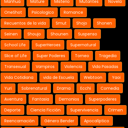
Manhua
Mature
Misterio
Mutantes
Novela
OneShot
Psicologico
Romance
Recuentos de la vida
Smut
Shojo
Shonen
Seinen
Shoujo
Shounen
Suspenso
School Life
SuperHeroes
Supernatural
Slice of Life
Super Poderes
Torneo
Tragedia
Transexual
Vampiros
Violencia
Vida Pasadas
Vida Cotidiana
vida de Escuela
Webtoon
Yaoi
Yuri
Sobrenatural
Drama
Ecchi
Comedia
Aventura
Fantasia
Demonios
Superpoderes
Deporte
Ciencia Ficción
Supervivencia
Crimen
Reencarnación
Género Bender
Apocalíptico