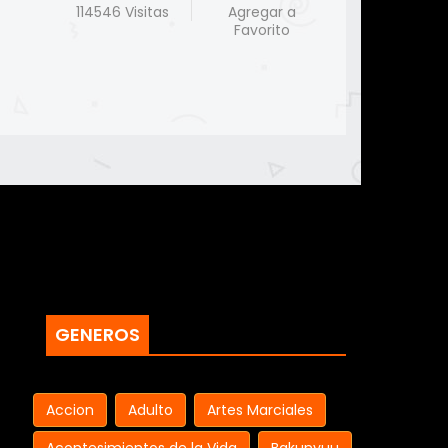
114546 Visitas
Agregar a
Favorito
GENEROS
Accion
Adulto
Artes Marciales