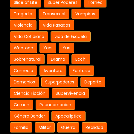
Slice of Life
Super Poderes
Torneo
Tragedia
Transexual
Vampiros
Violencia
Vida Pasadas
Vida Cotidiana
vida de Escuela
Webtoon
Yaoi
Yuri
Sobrenatural
Drama
Ecchi
Comedia
Aventura
Fantasia
Demonios
Superpoderes
Deporte
Ciencia Ficción
Supervivencia
Crimen
Reencarnación
Género Bender
Apocalíptico
Familia
Militar
Guerra
Realidad