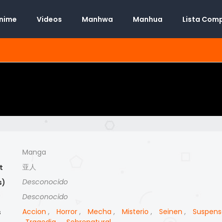
Anime
Videos
Manhwa
Manhua
Lista Com
Manga
亚人
t
Desconocido
s)
Desconocido
)
Accion
,
Horror
,
Mecha
,
Misterio
,
Seinen
,
Suspens
s