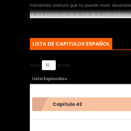
misteriosa criatura que no puede morir. Asustad
se une a &eacute;l en su huir de la civilizaci&oa
Ajin y el debe elegir un bando.
LISTA DE CAPITULOS ESPAÑOL
Show
entries
LIsta Espisodios
Capítulo 42