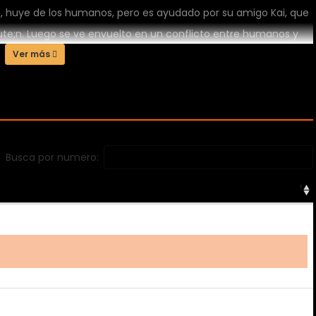
o, huye de los humanos, pero es ayudado por su amigo Kai, que
cute;n. Luego se ve envuelto en un conflicto entre humanos y
Ver más
Busca por numero: