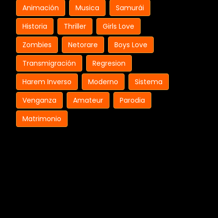
Animación
Musica
Samurái
Historia
Thriller
Girls Love
Zombies
Netorare
Boys Love
Transmigración
Regresion
Harem Inverso
Moderno
Sistema
Venganza
Amateur
Parodia
Matrimonio