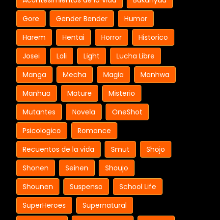
Acontesimientos de la Vida
Bakunyuu
Gore
Gender Bender
Humor
Harem
Hentai
Horror
Historico
Josei
Loli
Light
Lucha Libre
Manga
Mecha
Magia
Manhwa
Manhua
Mature
Misterio
Mutantes
Novela
OneShot
Psicologico
Romance
Recuentos de la vida
Smut
Shojo
Shonen
Seinen
Shoujo
Shounen
Suspenso
School Life
SuperHeroes
Supernatural