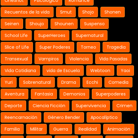
OneShot
Psicologico
Romance
Recuentos de la vida
Smut
Shojo
Shonen
Seinen
Shoujo
Shounen
Suspenso
School Life
SuperHeroes
Supernatural
Slice of Life
Super Poderes
Torneo
Tragedia
Transexual
Vampiros
Violencia
Vida Pasadas
Vida Cotidiana
vida de Escuela
Webtoon
Yaoi
Yuri
Sobrenatural
Drama
Ecchi
Comedia
Aventura
Fantasia
Demonios
Superpoderes
Deporte
Ciencia Ficción
Supervivencia
Crimen
Reencarnación
Género Bender
Apocalíptico
Familia
Militar
Guerra
Realidad
Animación