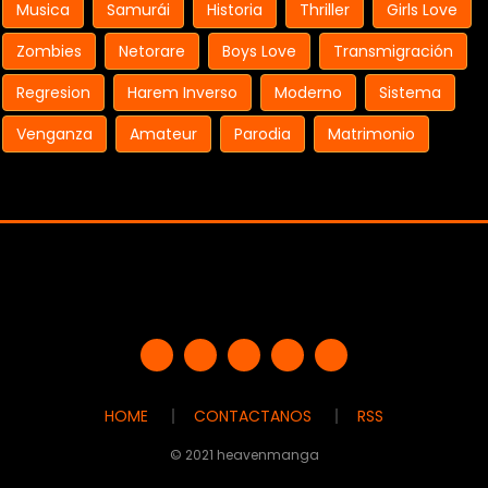
Musica
Samurái
Historia
Thriller
Girls Love
Zombies
Netorare
Boys Love
Transmigración
Regresion
Harem Inverso
Moderno
Sistema
Venganza
Amateur
Parodia
Matrimonio
HOME
CONTACTANOS
RSS
© 2021 heavenmanga