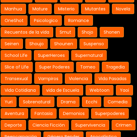
Manhua
Mature
Misterio
Mutantes
Novela
OneShot
Psicologico
Romance
Recuentos de la vida
Smut
Shojo
Shonen
Seinen
Shoujo
Shounen
Suspenso
School Life
SuperHeroes
Supernatural
Slice of Life
Super Poderes
Torneo
Tragedia
Transexual
Vampiros
Violencia
Vida Pasadas
Vida Cotidiana
vida de Escuela
Webtoon
Yaoi
Yuri
Sobrenatural
Drama
Ecchi
Comedia
Aventura
Fantasia
Demonios
Superpoderes
Deporte
Ciencia Ficción
Supervivencia
Crimen
Reencarnación
Género Bender
Apocalíptico