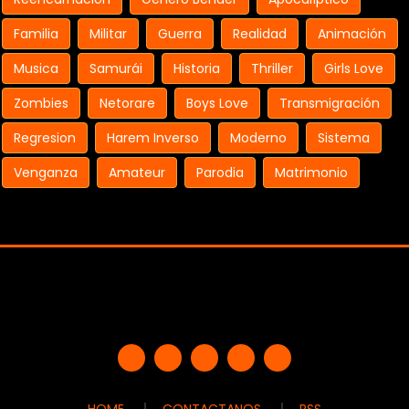
Familia
Militar
Guerra
Realidad
Animación
Musica
Samurái
Historia
Thriller
Girls Love
Zombies
Netorare
Boys Love
Transmigración
Regresion
Harem Inverso
Moderno
Sistema
Venganza
Amateur
Parodia
Matrimonio
HOME
CONTACTANOS
RSS