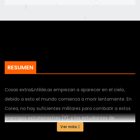
RESUMEN
Cosas extra&ntilde;as empiezan a aparecer en el cielo,
debido a esto el mundo comienza a morir lentamente. En
Corea, no hay suficientes militares para combatir a estos
enemigos extraterrestres (?), y los estudiantes de
secundaria y universitarios no tienen m&aacute;s remedio
Ver más
que unirse a las fuerzas armadas y ayudar a los