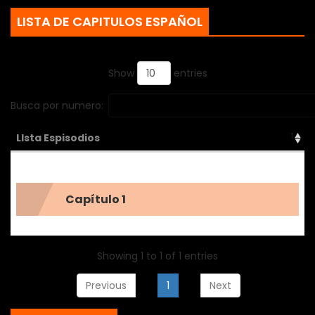
dem&aacute;s a sobrevivir, a riesgo de sus propias vidas.
LISTA DE CAPITULOS ESPAÑOL
Una historia que sigue de cerca como las ordinarias vidas
de un grupo de estudiantes se degeneran continuamente
Show
entries
en un ciclo de guerra y muerte en el que jam&aacute;s
imaginaron estar.
Busca por numero:
LIsta Espisodios
Capítulo 1
Showing 1 to 1 of 1 entries
Previous
1
Next