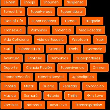
Seinen
Shoujo
Shounen
Suspenso
School Life
SuperHeroes
Supernatural
Slice of Life
Super Poderes
Torneo
Tragedia
Transexual
Vampiros
Violencia
Vida Pasadas
Vida Cotidiana
vida de Escuela
Webtoon
Yaoi
Yuri
Sobrenatural
Drama
Ecchi
Comedia
Aventura
Fantasia
Demonios
Superpoderes
Deporte
Ciencia Ficción
Supervivencia
Crimen
Reencarnación
Género Bender
Apocalíptico
Familia
Militar
Guerra
Realidad
Animación
Musica
Samurái
Historia
Thriller
Girls Love
Zombies
Netorare
Boys Love
Transmigración