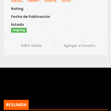
Adulto
,
Harem
,
Drama
,
Ecchi
Rating
Fecha de Publicación
Estado
Ongoing
6954 Visitas
Agregar a Favorito
RESUMEN