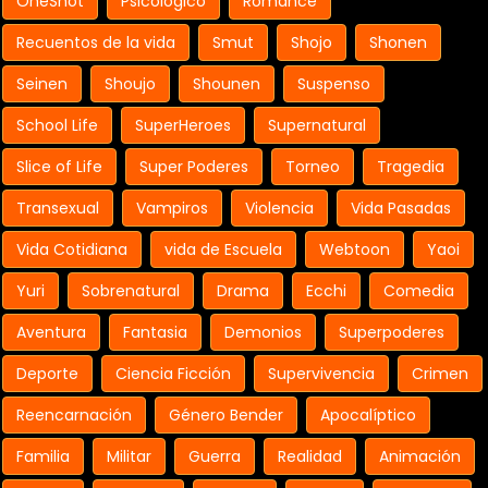
OneShot
Psicologico
Romance
Recuentos de la vida
Smut
Shojo
Shonen
Seinen
Shoujo
Shounen
Suspenso
School Life
SuperHeroes
Supernatural
Slice of Life
Super Poderes
Torneo
Tragedia
Transexual
Vampiros
Violencia
Vida Pasadas
Vida Cotidiana
vida de Escuela
Webtoon
Yaoi
Yuri
Sobrenatural
Drama
Ecchi
Comedia
Aventura
Fantasia
Demonios
Superpoderes
Deporte
Ciencia Ficción
Supervivencia
Crimen
Reencarnación
Género Bender
Apocalíptico
Familia
Militar
Guerra
Realidad
Animación