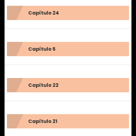
Capítulo 24
En ese instante comprendí que las consecuencias de los
errores de mi familia finalmente habían llegado hasta mí.
Capítulo 5
Ahora, atrapada entre los recuerdos de un amor que
nunca olvidé y el peso de una antigua deuda, deberé
enfrentar una verdad que podría cambiarlo todo.
Capítulo 22
Capítulo 21