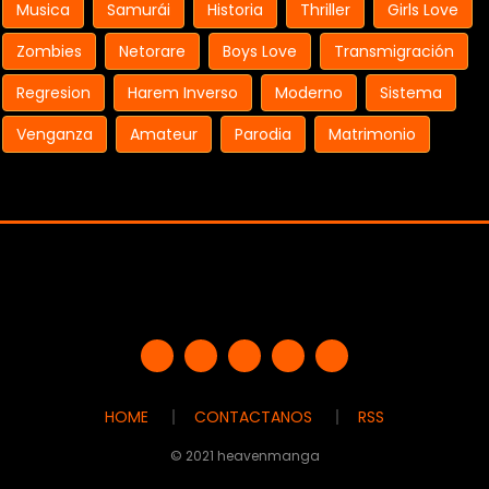
Musica
Samurái
Historia
Thriller
Girls Love
Zombies
Netorare
Boys Love
Transmigración
Regresion
Harem Inverso
Moderno
Sistema
Venganza
Amateur
Parodia
Matrimonio
HOME
CONTACTANOS
RSS
© 2021 heavenmanga