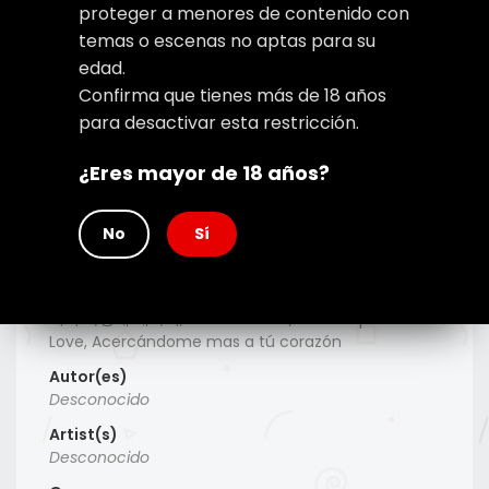
proteger a menores de contenido con
temas o escenas no aptas para su
edad.
Confirma que tienes más de 18 años
para desactivar esta restricción.
¿Eres mayor de 18 años?
No
Sí
Type
Manhwa
Titulo Alt
너의 사랑에 대하여, For Your Love, The Shape of Your
Love, Acercándome mas a tú corazón
Autor(es)
Desconocido
Artist(s)
Desconocido