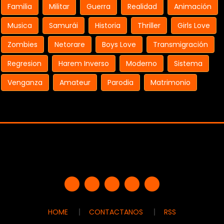
Familia
Militar
Guerra
Realidad
Animación
Musica
Samurái
Historia
Thriller
Girls Love
Zombies
Netorare
Boys Love
Transmigración
Regresion
Harem Inverso
Moderno
Sistema
Venganza
Amateur
Parodia
Matrimonio
HOME
CONTACTANOS
RSS