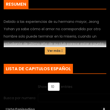
RESUMEN
Debido a las experiencias de su hermano mayor, Jeong
Yohan ya sabe cómo el amor no correspondido por otro
hombre solo puede terminar en la miseria, cuando un
estudiante de último año de su club parece estar a punto
de sufrir el mismo destino, Yohan interviene para ayudarlo
Ver más
en su búsqueda de amor, sin embargo jugar a cupido no es
tan fácil o divertido como parece
LISTA DE CAPITULOS ESPAÑOL
Show
entries
Busca por numero:
LIsta Espisodios