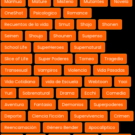
Manhua
Mature
Misterio
Mutantes
Novela
OneShot
Psicologico
Romance
Recuentos de la vida
Smut
Shojo
Shonen
Seinen
Shoujo
Shounen
Suspenso
School Life
SuperHeroes
Supernatural
Slice of Life
Super Poderes
Torneo
Tragedia
Transexual
Vampiros
Violencia
Vida Pasadas
Vida Cotidiana
vida de Escuela
Webtoon
Yaoi
Yuri
Sobrenatural
Drama
Ecchi
Comedia
Aventura
Fantasia
Demonios
Superpoderes
Deporte
Ciencia Ficción
Supervivencia
Crimen
Reencarnación
Género Bender
Apocalíptico