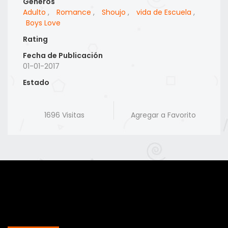
Generos
Adulto
,
Romance
,
Shoujo
,
vida de Escuela
,
Boys Love
Rating
Fecha de Publicación
01-01-2017
Estado
1696 Visitas
Agregar a Favorito