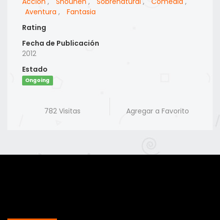
Accion
,
Shounen
,
Sobrenatural
,
Comedia
,
Aventura
,
Fantasia
Rating
Fecha de Publicación
2012
Estado
Ongoing
782 Visitas
Agregar a Favorito