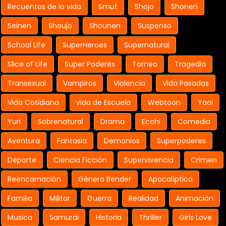
Recuentos de la vida
Smut
Shojo
Shonen
Seinen
Shoujo
Shounen
Suspenso
School Life
SuperHeroes
Supernatural
Slice of Life
Super Poderes
Torneo
Tragedia
Transexual
Vampiros
Violencia
Vida Pasadas
Vida Cotidiana
vida de Escuela
Webtoon
Yaoi
Yuri
Sobrenatural
Drama
Ecchi
Comedia
Aventura
Fantasia
Demonios
Superpoderes
Deporte
Ciencia Ficción
Supervivencia
Crimen
Reencarnación
Género Bender
Apocalíptico
Familia
Militar
Guerra
Realidad
Animación
Musica
Samurái
Historia
Thriller
Girls Love