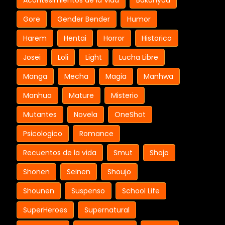
Acontesimientos de la Vida
Bakunyuu
Gore
Gender Bender
Humor
Harem
Hentai
Horror
Historico
Josei
Loli
Light
Lucha Libre
Manga
Mecha
Magia
Manhwa
Manhua
Mature
Misterio
Mutantes
Novela
OneShot
Psicologico
Romance
Recuentos de la vida
Smut
Shojo
Shonen
Seinen
Shoujo
Shounen
Suspenso
School Life
SuperHeroes
Supernatural