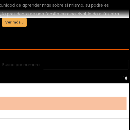
rtunidad de aprender más sobre sí misma, su padre es
la presidenta de una familia criminal rival, le da a Kris otra
e, ¿Kris se adaptará a su nueva vida en el inframundo o caerá
Ver más
Busca por numero: