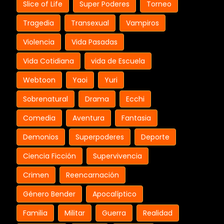
Slice of Life
Super Poderes
Torneo
Tragedia
Transexual
Vampiros
Violencia
Vida Pasadas
Vida Cotidiana
vida de Escuela
Webtoon
Yaoi
Yuri
Sobrenatural
Drama
Ecchi
Comedia
Aventura
Fantasia
Demonios
Superpoderes
Deporte
Ciencia Ficción
Supervivencia
Crimen
Reencarnación
Género Bender
Apocalíptico
Familia
Militar
Guerra
Realidad