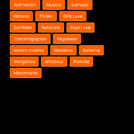
Animación
Musica
Samurái
Historia
Thriller
Girls Love
Zombies
Netorare
Boys Love
Transmigración
Regresion
Harem Inverso
Moderno
Sistema
Venganza
Amateur
Parodia
Matrimonio