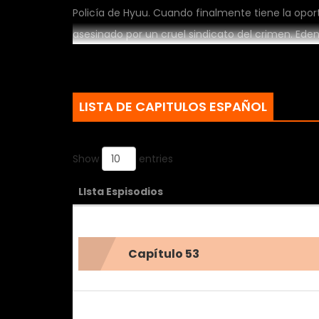
Policía de Hyuu. Cuando finalmente tiene la opo
asesinado por un cruel sindicato del crimen. Eden, 
oportunidad en la vida. Con la venganza en ment
más profundamente en el abismo?
LISTA DE CAPITULOS ESPAÑOL
Show
entries
LIsta Espisodios
Capítulo 53