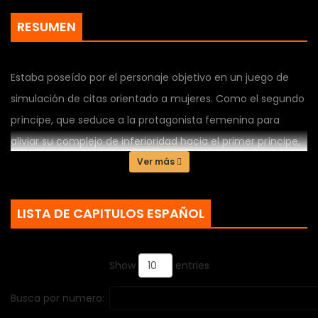
RESUMEN
Estaba poseído por el personaje objetivo en un juego de
simulación de citas orientado a mujeres. Como el segundo
príncipe, que seduce a la protagonista femenina para
aliviar su complejo de inferioridad hacia el primer príncipe,
Edward. No quiero que Edward me desviva. No quiero
Ver más
interferir con las relaciones de otras personas y no quiero
que me odien. “Él es la persona que te gusta. "No tengo
LISTA DE CAPITULOS ESPAÑOL
sentimientos". "bueno. Será mejor que no te guste. "Porque
no tendrás nada que ver con ella".
Show
entries
Busca por numero: