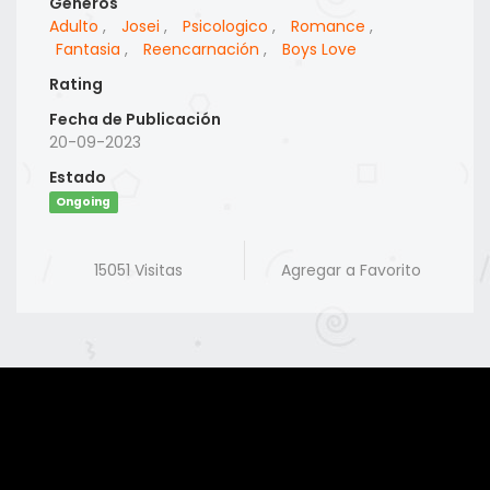
Generos
Adulto
,
Josei
,
Psicologico
,
Romance
,
Fantasia
,
Reencarnación
,
Boys Love
Rating
Fecha de Publicación
20-09-2023
Estado
Ongoing
15051 Visitas
Agregar a Favorito