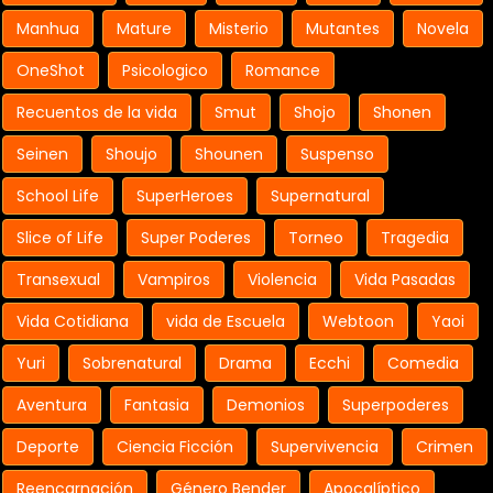
Manhua
Mature
Misterio
Mutantes
Novela
OneShot
Psicologico
Romance
Recuentos de la vida
Smut
Shojo
Shonen
Seinen
Shoujo
Shounen
Suspenso
School Life
SuperHeroes
Supernatural
Slice of Life
Super Poderes
Torneo
Tragedia
Transexual
Vampiros
Violencia
Vida Pasadas
Vida Cotidiana
vida de Escuela
Webtoon
Yaoi
Yuri
Sobrenatural
Drama
Ecchi
Comedia
Aventura
Fantasia
Demonios
Superpoderes
Deporte
Ciencia Ficción
Supervivencia
Crimen
Reencarnación
Género Bender
Apocalíptico