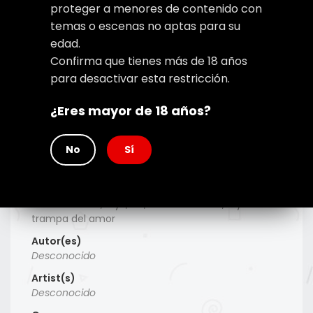
proteger a menores de contenido con
temas o escenas no aptas para su
edad.
Confirma que tienes más de 18 años
para desactivar esta restricción.
¿Eres mayor de 18 años?
No
Sí
Type
Manhwa
Titulo Alt
Cero and One, 0 y 1, 0과 1 Zero and One, 0 y 1: La
trampa del amor
Autor(es)
Desconocido
Artist(s)
Desconocido