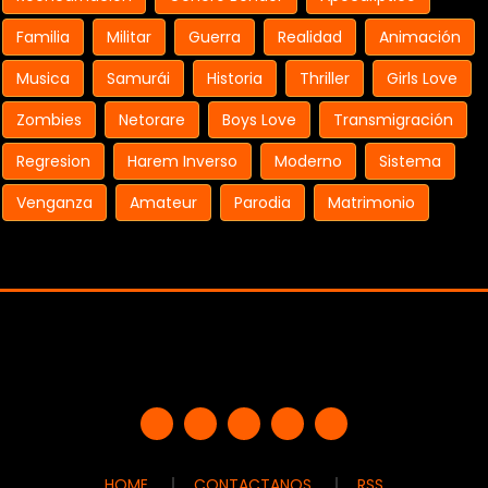
Familia
Militar
Guerra
Realidad
Animación
Musica
Samurái
Historia
Thriller
Girls Love
Zombies
Netorare
Boys Love
Transmigración
Regresion
Harem Inverso
Moderno
Sistema
Venganza
Amateur
Parodia
Matrimonio
HOME
CONTACTANOS
RSS