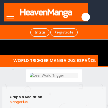
Entrar
Regístrate
WORLD TRIGGER MANGA 262 ESPAÑOL
Grupo o Scalation
MangaPlus