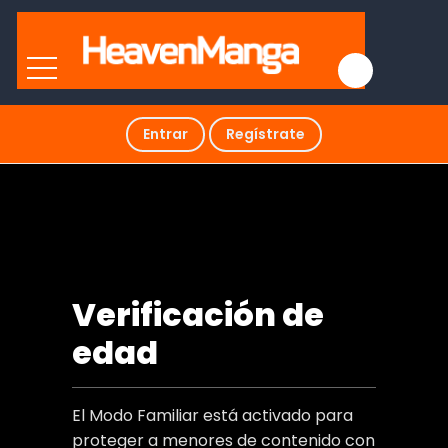
Entrar
Regístrate
WATASHI GA KOIBITO NI NARERU WAKENAI
JAN, MURIMURI! (※MURI JA NAKATTA!?)
MANGA 74.8 ESPAÑOL
Verificación de
edad
El Modo Familiar está activado para
proteger a menores de contenido con