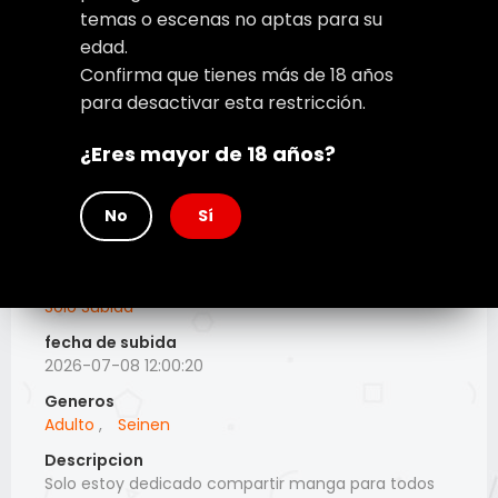
temas o escenas no aptas para su
edad.
Confirma que tienes más de 18 años
para desactivar esta restricción.
¿Eres mayor de 18 años?
No
Sí
Grupo o Scalation
Solo Subida
fecha de subida
2026-07-08 12:00:20
Generos
Adulto
,
Seinen
Descripcion
Solo estoy dedicado compartir manga para todos