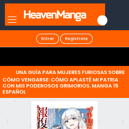
Entrar
Regístrate
UNA GUÍA PARA MUJERES FURIOSAS SOBRE
CÓMO VENGARSE: CÓMO APLASTÉ MI PATRIA
CON MIS PODEROSOS GRIMORIOS. MANGA 15
ESPAÑOL