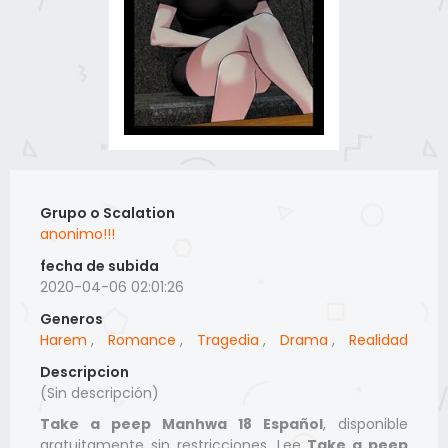
Grupo o Scalation
anonimo!!!
fecha de subida
2020-04-06 02:01:26
Generos
Harem
,
Romance
,
Tragedia
,
Drama
,
Realidad
Descripcion
(Sin descripción)
Take a peep Manhwa 18 Español
, disponible
gratuitamente sin restricciones. Lee
Take a peep