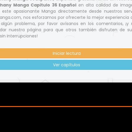
hany Manga Capitulo 36 Español
en alta calidad de imag
 este apasionante Manga directamente desde nuestros servi
nga.com, nos esforzamos por ofrecerte la mejor experiencia d
s algún problema, por favor avísanos en los comentarios, ¡y 
ar nuestra página para que otros también disfruten de s
 sin interrupciones!
Iniciar lectura
Ver capítulos