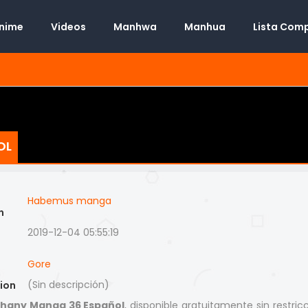
Anime
Videos
Manhwa
Manhua
Lista Com
OL
Habemus manga
n
2019-12-04 05:55:19
Gore
(Sin descripción)
ion
hany Manga 36 Español
, disponible gratuitamente sin restric