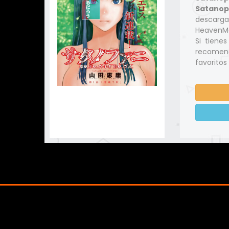
Satanop
descarga
HeavenMa
Si tiene
recomend
favoritos