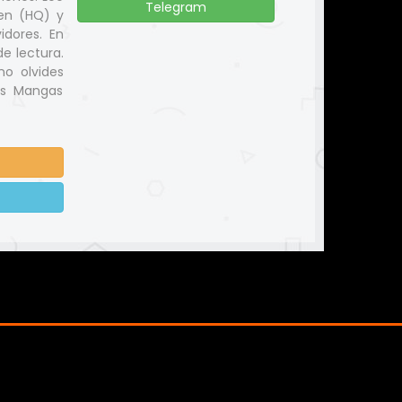
Telegram
en (HQ) y
dores. En
e lectura.
no olvides
us Mangas