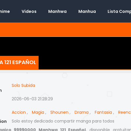
Anime
Videos
Manhwa
Manhua
Lista Com
 121 ESPAÑOL
Solo Subida
n
2026-06-03 21:28:29
Accion
,
Magia
,
Shounen
,
Drama
,
Fantasia
,
Reenc
Solo estoy dedicado compartir manga para todos
ion
agico 99990000 Manhwa 121 Español
, disponible gratuit