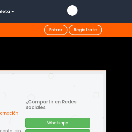
pleta
Entrar
Regístrate
¿Compartir en Redes
Sociales
arnación
Whatsapp
amente sin