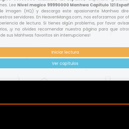
ones. Lee
Nivel magico 99990000 Manhwa Capitulo 121 Españ
 de imagen (HQ) y descarga este apasionante Manhwa dir
estros servidores. En HeavenManga.com, nos esforzamos por of
eriencia de lectura. Si tienes algún problema, por favor avísa
ios, ¡y no olvides recomendar nuestra página para que otr
 de sus Manhwas favoritos sin interrupciones!
Iniciar lectura
Ver capítulos