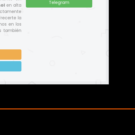
Telegram
ol
en alta
ectamente
recerte la
nos en los
os también