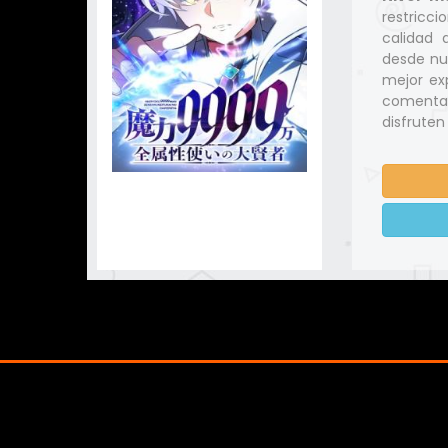
restricci
calidad
desde nu
mejor exp
comentar
disfruten