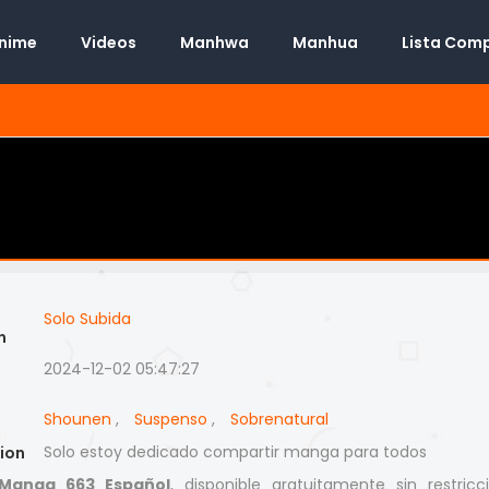
Anime
Videos
Manhwa
Manhua
Lista Com
Solo Subida
n
2024-12-02 05:47:27
Shounen
,
Suspenso
,
Sobrenatural
Solo estoy dedicado compartir manga para todos
ion
Manga 663 Español
, disponible gratuitamente sin restricc