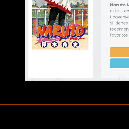
Naruto 
este ap
HeavenMa
Si tiene
recomend
favoritos