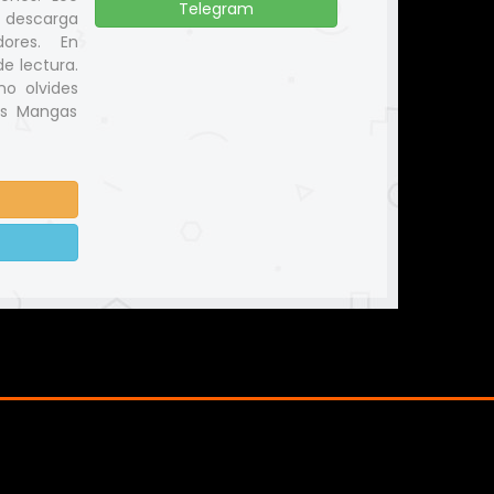
Telegram
y descarga
ores. En
e lectura.
no olvides
us Mangas