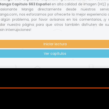
Manga Capitulo 663 Español
en alta calidad de imagen (HQ) 
asionante Manga directamente desde nuestros servid
nga.com, nos esforzamos por ofrecerte la mejor experiencia d
s algún problema, por favor avísanos en los comentarios, ¡y 
ar nuestra página para que otros también disfruten de s
 sin interrupciones!
Iniciar lectura
Ver capítulos