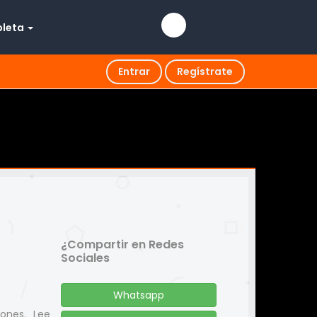
pleta
Entrar
Regístrate
¿Compartir en Redes
Sociales
Whatsapp
iones. Lee