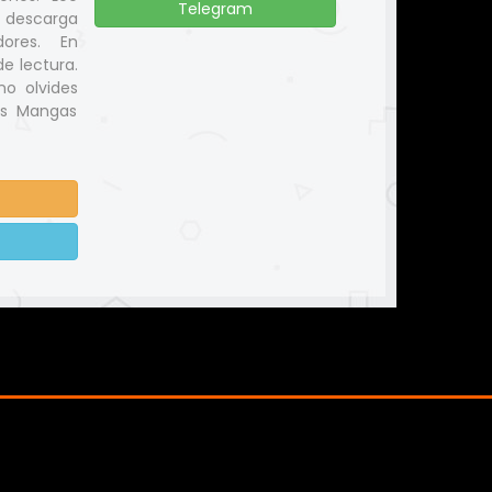
Telegram
y descarga
ores. En
e lectura.
no olvides
us Mangas