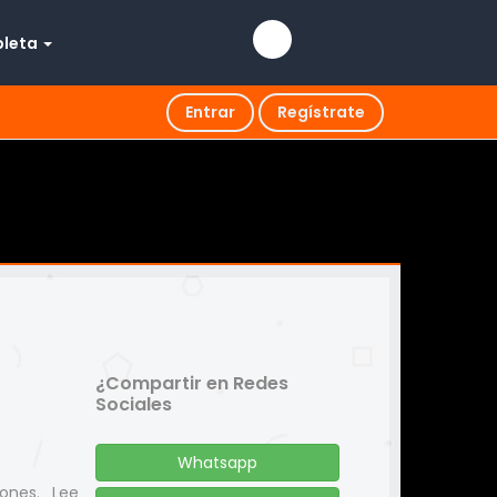
pleta
Entrar
Regístrate
¿Compartir en Redes
Sociales
Whatsapp
iones. Lee