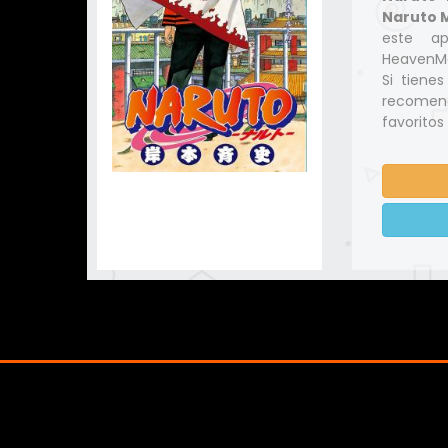
Naruto M
este ap
HeavenMa
Si tiene
recomend
favoritos