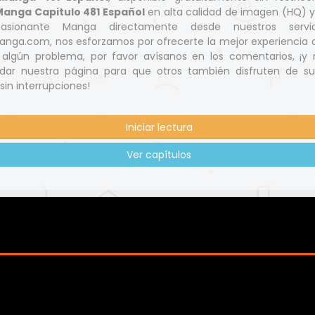
anga Capitulo 481 Español
en alta calidad de imagen (HQ) 
asionante Manga directamente desde nuestros servid
nga.com, nos esforzamos por ofrecerte la mejor experiencia d
s algún problema, por favor avísanos en los comentarios, ¡y 
ar nuestra página para que otros también disfruten de s
 sin interrupciones!
Iniciar lectura
Ver capítulos