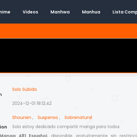
Anime
Videos
Manhwa
Manhua
Lista Com
Solo Subida
n
2024-12-01 18:12:42
Shounen
,
Suspenso
,
Sobrenatural
Solo estoy dedicado compartir manga para todos
ion
Manga 481 Español
, disponible gratuitamente sin restricc