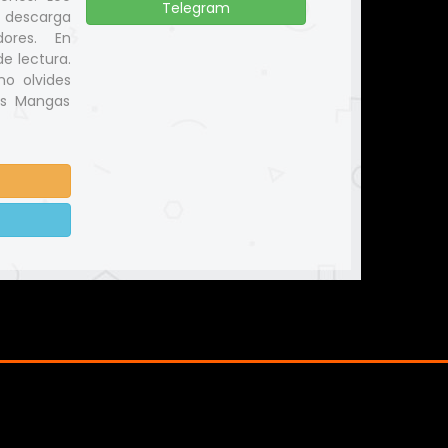
Telegram
y descarga
ores. En
e lectura.
no olvides
us Mangas