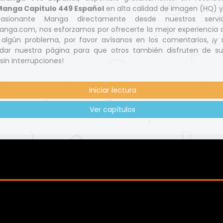
Manga Capitulo 449 Español
en alta calidad de imagen (HQ) 
asionante Manga directamente desde nuestros servid
nga.com, nos esforzamos por ofrecerte la mejor experiencia d
s algún problema, por favor avísanos en los comentarios, ¡y 
ar nuestra página para que otros también disfruten de s
 sin interrupciones!
Iniciar lectura
Ver capítulos