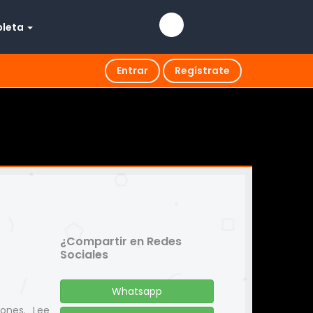
pleta
Entrar
Regístrate
¿Compartir en Redes
Sociales
Whatsapp
iones. Lee