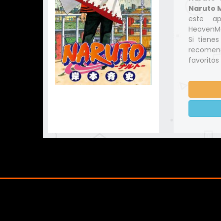
Naruto 
este ap
HeavenMa
Si tiene
recomend
favoritos