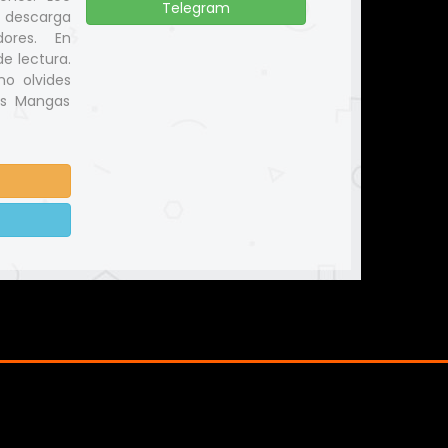
Telegram
y descarga
ores. En
e lectura.
no olvides
us Mangas