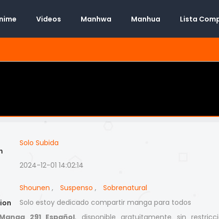
Anime
Videos
Manhwa
Manhua
Lista Com
Solo Subida
n
2024-12-01 14:02:14
Shounen
,
Suspenso
,
Sobrenatural
Solo estoy dedicado compartir manga para todos
ion
Manga 291 Español
, disponible gratuitamente sin restricc