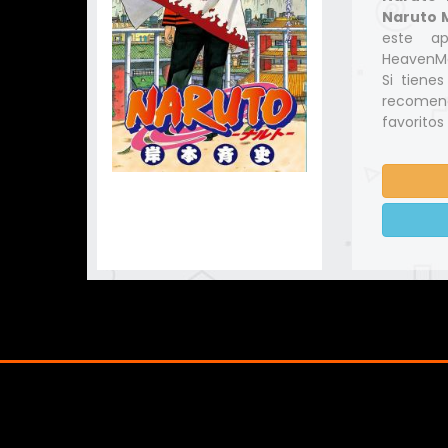
Naruto M
este ap
HeavenMa
Si tiene
recomend
favoritos