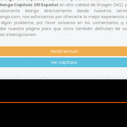
anga Capitulo 291 Español
en alta calidad de imagen (HQ) 
asionante Manga directamente desde nuestros servid
nga.com, nos esforzamos por ofrecerte la mejor experiencia d
s algún problema, por favor avísanos en los comentarios, ¡y 
ar nuestra página para que otros también disfruten de s
 sin interrupciones!
Iniciar lectura
Ver capítulos