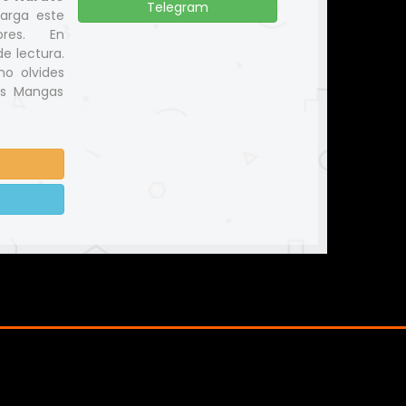
Telegram
arga este
ores. En
e lectura.
no olvides
us Mangas