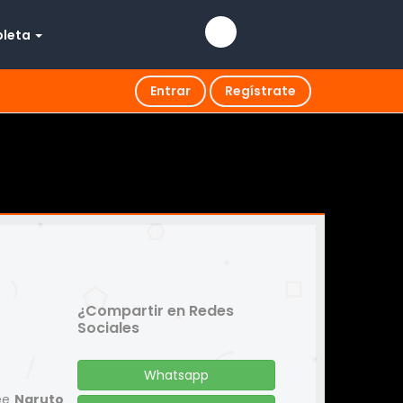
pleta
Entrar
Regístrate
¿Compartir en Redes
Sociales
Whatsapp
Lee
Naruto