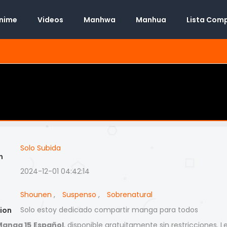
Anime
Videos
Manhwa
Manhua
Lista Com
Solo Subida
n
2024-12-01 04:42:14
Shounen
,
Suspenso
,
Sobrenatural
Solo estoy dedicado compartir manga para todos
ion
Manga 15 Español
, disponible gratuitamente sin restricciones. 