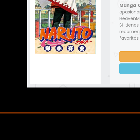
Manga C
apasio
HeavenMa
Si tiene
recomend
favoritos