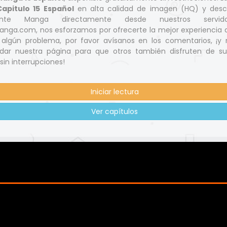
apitulo 15 Español
en alta calidad de imagen (HQ) y desc
nante Manga directamente desde nuestros servid
nga.com, nos esforzamos por ofrecerte la mejor experiencia d
s algún problema, por favor avísanos en los comentarios, ¡y 
ar nuestra página para que otros también disfruten de s
 sin interrupciones!
Iniciar lectura
Ver capítulos