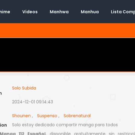
Anime
Videos
Manhwa
Manhua
Lista Com
Solo Subida
n
2024-12-01 09:14:43
Shounen
,
Suspenso
,
Sobrenatural
Solo estoy dedicado compartir manga para todos
ion
Manga 112 Español
, disponible gratuitamente sin restricc