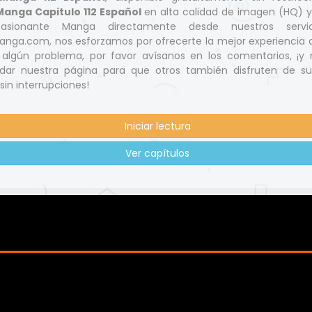
anga Capitulo 112 Español
en alta calidad de imagen (HQ) 
asionante Manga directamente desde nuestros servid
nga.com, nos esforzamos por ofrecerte la mejor experiencia d
s algún problema, por favor avísanos en los comentarios, ¡y 
ar nuestra página para que otros también disfruten de s
 sin interrupciones!
Iniciar lectura
Ver capítulos