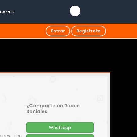
pleta
Entrar
Regístrate
¿Compartir en Redes
Sociales
Whatsapp
iones. Lee