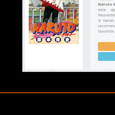
Naruto M
este ap
HeavenMa
Si tiene
recomend
favoritos