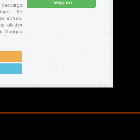
Telegram
y descarga
ores. En
e lectura.
no olvides
us Mangas