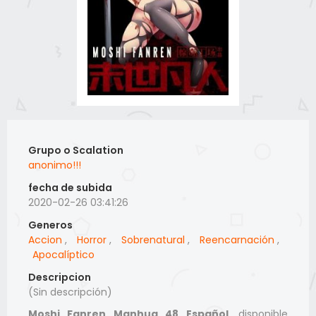
Grupo o Scalation
anonimo!!!
fecha de subida
2020-02-26 03:41:26
Generos
Accion
,
Horror
,
Sobrenatural
,
Reencarnación
,
Apocalíptico
Descripcion
(Sin descripción)
Moshi Fanren Manhua 48 Español
, disponible