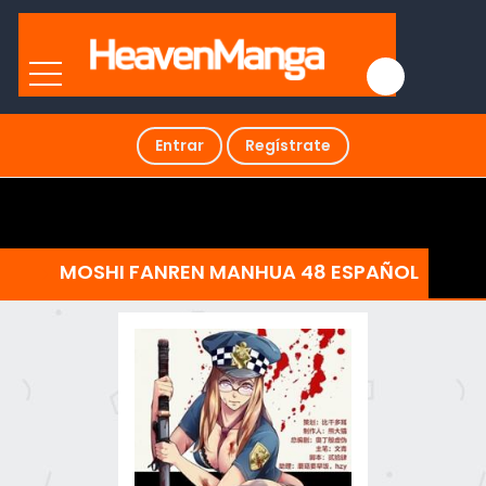
Entrar
Regístrate
MOSHI FANREN MANHUA 48 ESPAÑOL