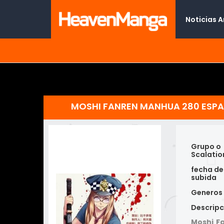
Noticias 
MOSHI FANREN MANHUA 280 ESP
Grupo o
Scalatio
fecha de
subida
Generos
Descripc
Moshi F