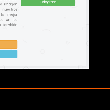
Telegram
de imagen
 nuestros
 la mejor
nos en los
os también