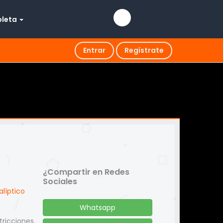
pleta
Entrar
Regístrate
¿Compartir en Redes
Sociales
líptico
Whatsapp
tricciones.