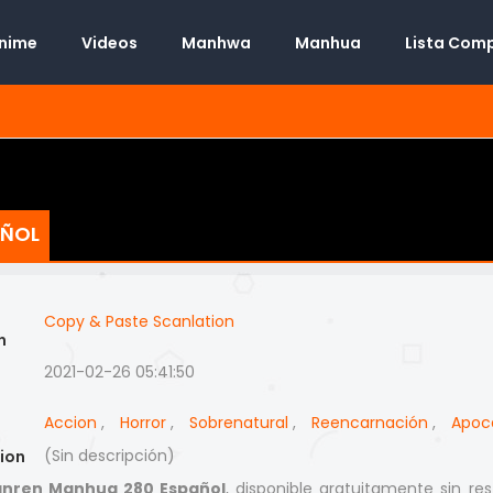
Anime
Videos
Manhwa
Manhua
Lista Com
AÑOL
Copy & Paste Scanlation
n
2021-02-26 05:41:50
Accion
,
Horror
,
Sobrenatural
,
Reencarnación
,
Apoca
(Sin descripción)
ion
anren Manhua 280 Español
, disponible gratuitamente sin res