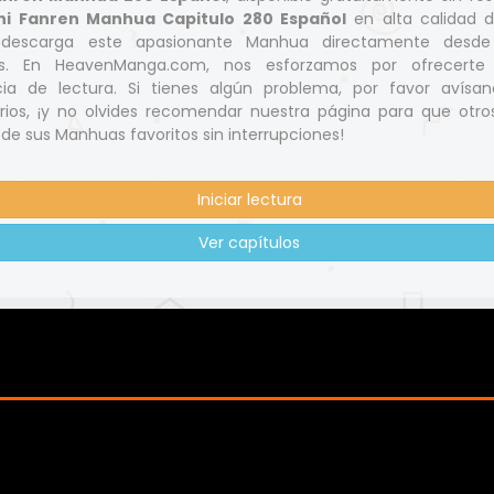
hi Fanren Manhua Capitulo 280 Español
en alta calidad 
descarga este apasionante Manhua directamente desde
res. En HeavenManga.com, nos esforzamos por ofrecerte
cia de lectura. Si tienes algún problema, por favor avísa
ios, ¡y no olvides recomendar nuestra página para que otr
 de sus Manhuas favoritos sin interrupciones!
Iniciar lectura
Ver capítulos