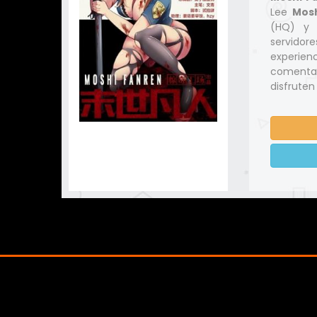
Lee
Mos
(HQ) y 
servido
experien
comentar
disfruten