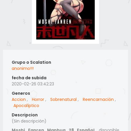
Grupo o Scalation
anonimo!!!
fecha de subida
2020-02-26 03:42:23
Generos
Accion
,
Horror
,
Sobrenatural
,
Reencarnación
,
Apocalíptico
Descripcion
(Sin descripción)
Moshi Fanren Manhua 28 Español
, disponible