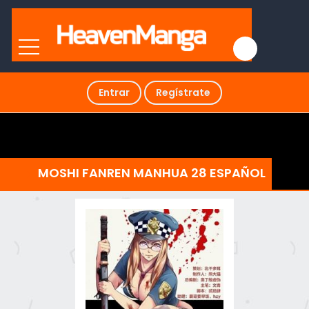
Entrar
Regístrate
MOSHI FANREN MANHUA 28 ESPAÑOL