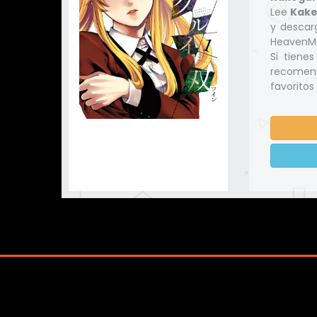
Lee
Kake
y descar
HeavenMa
Si tiene
recomend
favoritos