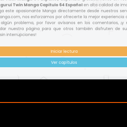
gurui Twin Manga Capitulo 64 Español
en alta calidad de i
ga este apasionante Manga directamente desde nuestros serv
nga.com, nos esforzamos por ofrecerte la mejor experiencia d
s algún problema, por favor avísanos en los comentarios, ¡y 
ar nuestra página para que otros también disfruten de s
 sin interrupciones!
Iniciar lectura
Ver capítulos