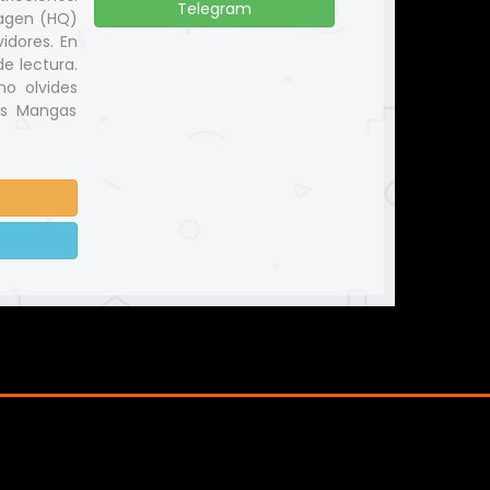
Telegram
magen (HQ)
idores. En
e lectura.
no olvides
us Mangas