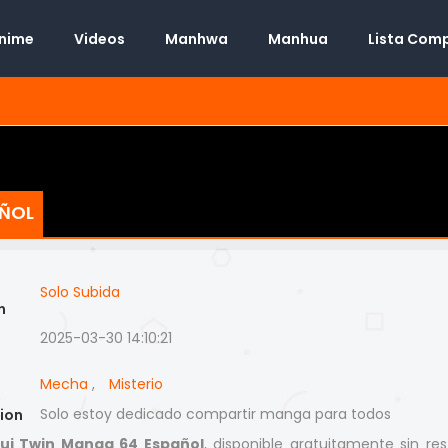
Anime
Videos
Manhwa
Manhua
Lista Com
AÑOL
Solo Subida
n
2025-03-30 14:10:21
Mecha
,
Misterio
Solo estoy dedicado compartir manga para todos
ion
ui Twin Manga 64 Español
, disponible gratuitamente sin res