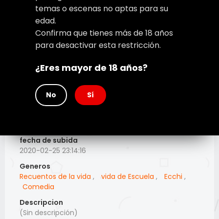
temas o escenas no aptas para su
edad.
Confirma que tienes más de 18 años
para desactivar esta restricción.
¿Eres mayor de 18 años?
No
Sí
Grupo o Scalation
anonimo!!!
fecha de subida
2020-02-25 23:14:16
Generos
Recuentos de la vida
,
vida de Escuela
,
Ecchi
,
Comedia
Descripcion
(Sin descripción)