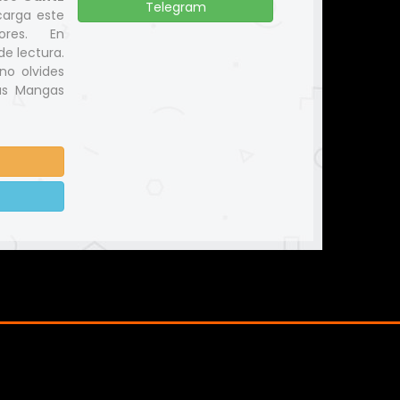
Telegram
carga este
ores. En
e lectura.
no olvides
us Mangas