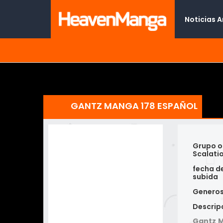
Noticias 
GANTZ MANGA 178 ESPAÑOL
Grupo o
Scalati
fecha d
subida
Genero
Descrip
Gantz M