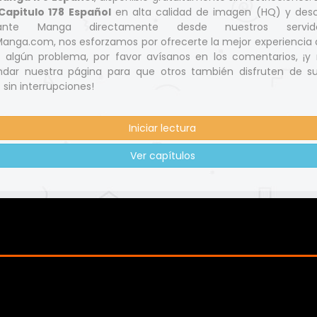
apitulo 178 Español
en alta calidad de imagen (HQ) y des
nante Manga directamente desde nuestros servid
nga.com, nos esforzamos por ofrecerte la mejor experiencia d
s algún problema, por favor avísanos en los comentarios, ¡y 
dar nuestra página para que otros también disfruten de s
 sin interrupciones!
Iniciar lectura
Ver capítulos