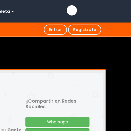
pleta
Entrar
Regístrate
¿Compartir en Redes
Sociales
Whatsapp
 Lee
Gantz