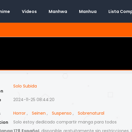
Anime
Videos
Manhwa
Manhua
Lista Com
Solo Subida
on
2024-11-25 08:44:20
e
Horror
,
Seinen
,
Suspenso
,
Sobrenatural
s
Solo estoy dedicado compartir manga para todos
cion
anga 178 Español
, disponible gratuitamente sin restricciones.