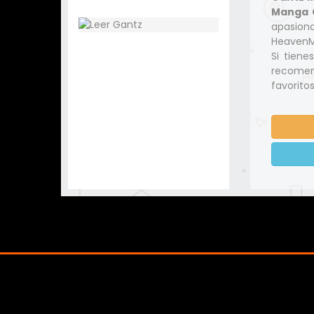
Manga C
apasio
HeavenMa
Si tiene
recomen
favoritos