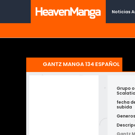
Noticias 
GANTZ MANGA 134 ESPAÑOL
Grupo o
Scalati
fecha d
subida
Genero
Descrip
Gantz M