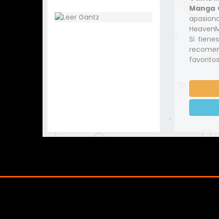
Manga C
apasio
HeavenMa
Si tiene
recomen
favoritos