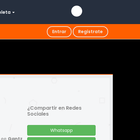
pleta
Entrar
Regístrate
¿Compartir en Redes
Sociales
Whatsapp
 Lee
Gantz