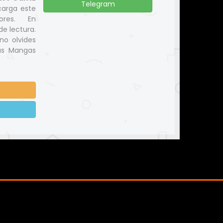
Telegram
carga este
ores. En
e lectura.
no olvides
us Mangas