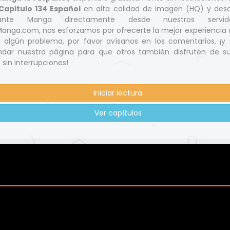
apitulo 134 Español
en alta calidad de imagen (HQ) y des
nante Manga directamente desde nuestros servid
nga.com, nos esforzamos por ofrecerte la mejor experiencia d
s algún problema, por favor avísanos en los comentarios, ¡y 
dar nuestra página para que otros también disfruten de s
 sin interrupciones!
Iniciar lectura
Ver capítulos