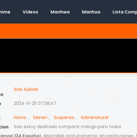
Anime
Videos
Manhwa
Manhua
Lista Com
Solo Subida
on
2024-11-25 07:38:47
e
Horror
,
Seinen
,
Suspenso
,
Sobrenatural
s
Solo estoy dedicado compartir manga para todos
cion
anga 134 Español
, disponible gratuitamente sin restricciones.